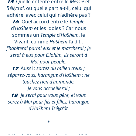
Quelle entente entre le
Messie
et
15
Béliya'al
, ou quelle part a-t-il, celui qui
adhère, avec celui qui n’adhère pas ?
Quel accord entre le
Temple
16
d’
HaShem
et les idoles ? Car nous
sommes un
Temple
d’
HaShem
, le
Vivant, comme
HaShem
l’a dit :
J’habiterai parmi eux et je marcherai ; Je
serai à eux pour E.lohim, ils seront à
Moi pour peuple
.
Aussi :
sortez du milieu d’eux ;
17
séparez-vous, harangue d'HaShem ; ne
touchez rien d’immonde.
Je vous accueillerai ;
Je serai pour vous père, et vous
18
serez à Moi pour fils et filles, harangue
d'HaShem Tsé
v
a'ôt.
*
il est dit
:
Yésha'yahou
/Isaïe 49:8.