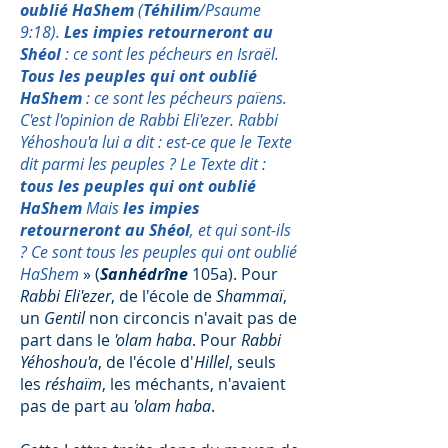
oublié HaShem
(
Téhilim
/Psaume
9:18).
Les impies retourneront au
Shéol
: ce sont les pécheurs en Israël.
Tous les peuples qui ont oublié
HaShem
: ce sont les pécheurs païens.
C'est l'opinion de Rabbi Eli'ezer. Rabbi
Yéhoshou'a lui a dit : est-ce que le Texte
dit parmi les peuples ? Le Texte dit :
tous les peuples qui ont oublié
HaShem
Mais
les impies
retourneront au Shéol
, et qui sont-ils
? Ce sont tous les peuples qui ont oublié
HaShem
» (
Sanhédrîne
105a). Pour
Rabbi Eli'ezer
, de l'école de
Shammaï
,
un
Gentil
non circoncis n'avait pas de
part dans le
'olam haba
. Pour
Rabbi
Yéhoshou'a
, de l'école d'
Hillel
, seuls
les
réshaïm
, les méchants, n'avaient
pas de part au
'olam haba
.