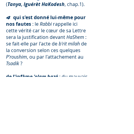
(
Tanya, Iguérèt HaKodesh
, chap.1).
qui s'est donné lui-même pour
4
nos fautes
: le
Rabbi
rappelle ici
cette vérité car le cœur de sa Lettre
sera la justification devant
HaShem
:
se fait-elle par l'acte de
b'rit milah
de
la conversion selon ces quelques
P'roushim
, ou par l'attachement au
Tsadik
?
de l'infâme
'olam hazé
: du mauvais
monde présent, rempli de
tromperies.
dans la bonté du
Messie
: quand
6
un
Tsadik
, un Juste, décède, il dévoile
en ce monde une lumière spirituelle
telle qu'elle peut expier toutes les
fautes de la génération, et donc la