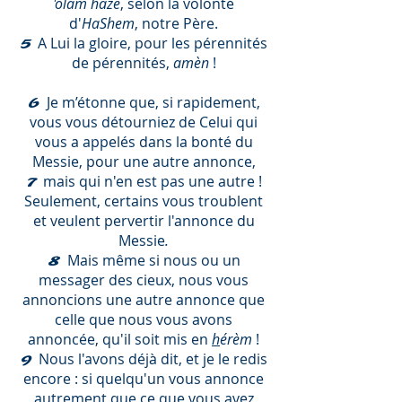
'olam hazé
, selon la volonté
d'
HaShem
, notre Père.
A Lui la gloire, pour les pérennités
5
de pérennités,
amèn
!
Je m’étonne que, si rapidement,
6
vous vous détourniez de Celui qui
vous a appelés dans la bonté du
Messie, pour une autre annonce,
mais qui n'en est pas une autre !
7
Seulement, certains vous troublent
et veulent pervertir l'annonce du
Messie
.
Mais même si nous ou un
8
messager des cieux, nous vous
annoncions une autre annonce que
celle que nous vous avons
annoncée, qu'il soit mis en
h
érèm
!
Nous l'avons déjà dit, et je le redis
9
encore : si quelqu'un vous annonce
autrement que ce que vous avez