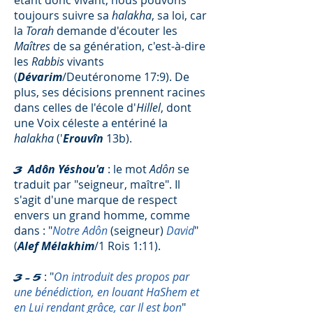
étant donc vivant, nous pouvons
toujours suivre sa
halakha
, sa loi, car
la
Torah
demande d'écouter les
Maîtres
de sa génération, c'est-à-dire
les
Rabbis
vivants
(
Dévarim
/Deutéronome 17:9). De
plus, ses décisions prennent racines
dans celles de l'école d'
Hillel
, dont
une Voix céleste a entériné la
halakha
('
Erouvîn
13b).
Adôn Yéshou'a
: le mot
Adôn
se
3
traduit par "seigneur, maître". Il
s'agit d'une marque de respect
envers un grand homme, comme
dans : "
Notre Adôn
(seigneur)
David
"
(
Alef Mélakhim
/1 Rois 1:11).
: "
On introduit des propos par
3-5
une bénédiction, en louant HaShem et
en Lui rendant grâce, car Il est bon
"