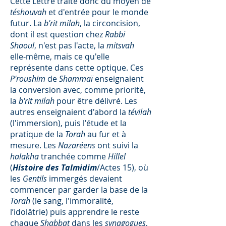
Cette Lettre traite donc du moyen de
téshouvah
et d'entrée pour le monde
futur. La
b'rit milah
, la circoncision,
dont il est question chez
Rabbi
Shaoul
, n'est pas l'acte, la
mitsvah
elle-même, mais ce qu'elle
représente dans cette optique. Ces
P'roushim
de
Shammaï
enseignaient
la conversion avec, comme priorité,
la
b'rit milah
pour être délivré. Les
autres
enseignaient d'abord la
tévilah
(l'immersion), puis l'étude et la
pratique de la
Torah
au fur et à
mesure. Les
Nazaréens
ont suivi la
halakha
tranchée
comme
Hillel
(
Histoire des Talmidim
/Actes 15), où
les
Gentils
immergés devaient
commencer par garder la base de la
Torah
(le sang, l'immoralité,
l’idolâtrie) puis apprendre le reste
chaque
Shabbat
dans les
synagogues
,