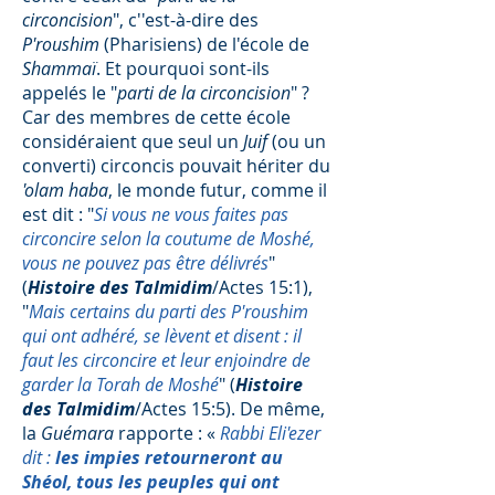
circoncision
", c''est-à-dire des
P'roushim
(Pharisiens) de l'école de
Shammaï
. Et pourquoi sont-ils
appelés le "
parti de la circoncision
" ?
Car des membres de cette école
considéraient que seul un
Juif
(ou un
converti) circoncis pouvait hériter du
'olam haba
, le monde futur, comme il
est dit : "
Si vous ne vous faites pas
circoncire selon la coutume de Moshé,
vous ne pouvez pas être délivrés
"
(
Histoire des Talmidim
/Actes 15:1),
"
Mais certains du parti des P'roushim
qui ont adhéré, se lèvent et disent : il
faut les circoncire et leur enjoindre de
garder la Torah de Moshé
" (
Histoire
des Talmidim
/Actes 15:5). De même,
la
Guémara
rapporte : «
Rabbi Eli'ezer
dit :
les impies retourneront au
Shéol, tous les peuples qui ont