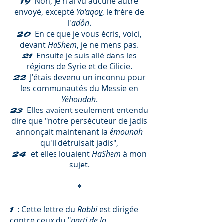
Non, je n'ai vu aucune autre
19
envoyé, excepté
Ya'aqo
v
, le frère de
l'
adôn
.
En ce que je vous écris, voici,
20
devant
HaShem
, je ne mens pas.
Ensuite je suis allé dans les
21
régions de Syrie et de Cilicie.
J'étais devenu un inconnu pour
22
les communautés du Messie en
Yéhoudah
.
Elles avaient seulement entendu
23
dire que "notre persécuteur de jadis
annonçait maintenant la
émounah
qu'il détruisait jadis",
et elles louaient
HaShem
à mon
24
sujet.
*
: Cette lettre du
Rabbi
est dirigée
1
contre ceux du "
parti de la