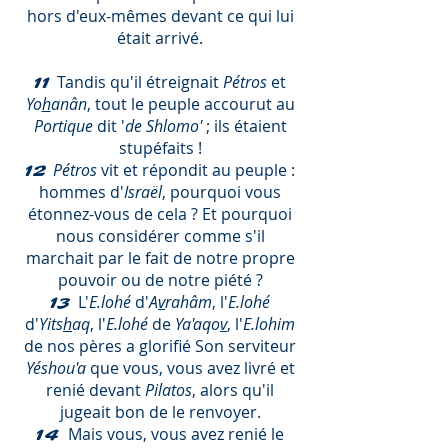
hors d'eux-mêmes devant ce qui lui
était arrivé.
Tandis qu'il étreignait
Pétros
et
11
Yo
h
anân
, tout le peuple accourut au
Portique
dit '
de
Shlomo'
; ils étaient
stupéfaits !
Pétros
vit et répondit au peuple :
12
hommes d'
Israël
, pourquoi vous
étonnez-vous de cela ? Et pourquoi
nous considérer comme s'il
marchait par le fait de notre propre
pouvoir ou de notre piété ?
L'
E.lohé
d'
A
v
rahâm
, l'
E.lohé
13
d'
Yits
h
aq
, l'
E.lohé
de
Ya'aqo
v
, l'
E.lohim
de nos pères a glorifié Son serviteur
Yéshou'a
que vous, vous avez livré et
renié devant
Pilatos
, alors qu'il
jugeait bon de le renvoyer.
Mais vous, vous avez renié le
14