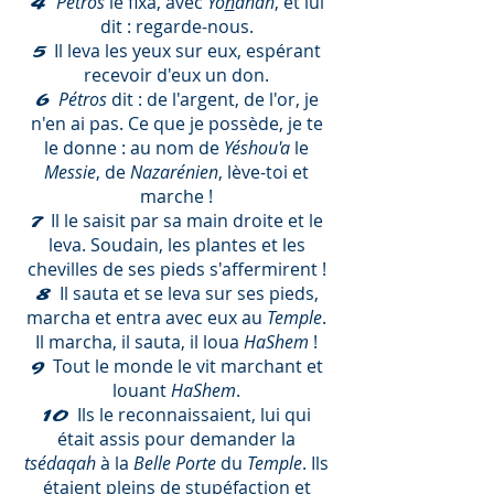
Pétros
le fixa, avec
Yo
h
anân
, et lui
4
dit : regarde-nous.
Il leva les yeux sur eux, espérant
5
recevoir d'eux un don.
Pétros
dit : de l'argent, de l'or, je
6
n'en ai pas. Ce que je possède, je te
le donne : au nom de
Yéshou'a
le
Messie
, de
Nazarénien
, lève-toi et
marche !
Il le saisit par sa main droite et le
7
leva. Soudain, les plantes et les
chevilles de ses pieds s'affermirent !
Il sauta et se leva sur ses pieds,
8
marcha et entra avec eux au
Temple
.
Il marcha, il sauta, il loua
HaShem
!
Tout le monde le vit marchant et
9
louant
HaShem
.
Ils le reconnaissaient, lui qui
10
était assis pour demander la
tsédaqah
à la
Belle Porte
du
Temple
. Ils
étaient pleins de stupéfaction et