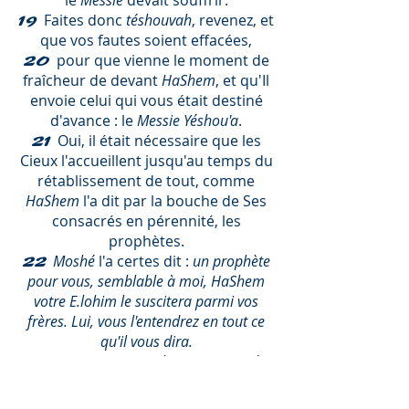
le
Messie
devait souffrir.
Faites donc
téshouvah
, revenez, et
19
que vos fautes soient effacées,
pour que vienne le moment de
20
fraîcheur de devant
HaShem
, et qu'Il
envoie celui qui vous était destiné
d'avance : le
Messie
Yéshou'a
.
Oui, il était nécessaire que les
21
Cieux l'accueillent jusqu'au temps du
rétablissement de tout, comme
HaShem
l'a dit par la bouche de Ses
consacrés en pérennité, les
prophètes.
Moshé
l'a certes dit :
un prophète
22
pour vous, semblable à moi, HaShem
votre E.lohim le suscitera parmi vos
frères. Lui, vous l'entendrez en tout ce
qu'il vous dira.
Et ce sera, tout celui qui n'entendra
23
pas ce prophète, sera exterminé du
peuple
.