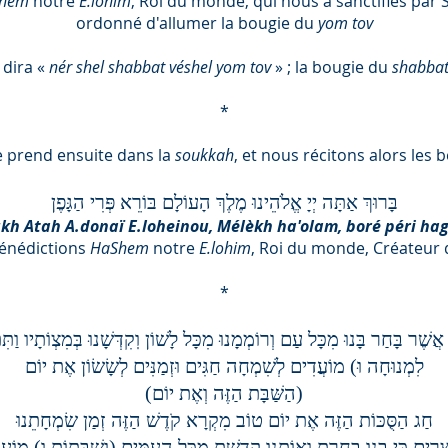
Shem
notre
E.lohim
, Roi du monde, qui nous a sanctifiés pa
ordonné d'allumer la bougie du
yom tov
 dira «
nér shel shabbat véshel yom tov
» ; la bougie du
shabba
*
e prend ensuite dans la
soukkah
, et nous récitons alors les 
בָּרוּךְ אַתָּה יְיָ אֱלֹהֵינוּ מֶלֶךְ הָעוֹלָם בּוֹרֵא פְּרִי הַגָּפֶן
kh Atah A.donaï E.loheinou, Mélèkh ha'olam, boré péri ha
Bénédictions
HaShem
notre
E.lohim
, Roi du monde, Créateur d
*
 אֲשֶׁר בָּחַר בָּנוּ מִכָּל עַם וְרוֹמְמָנוּ מִכָּל לָשׁוֹן וֽקִדְּשָׁנוּ בְּמִצְוֹתָיו וַת
לִמְנוּחָה וּ) מוֹעֲדִים לְשִׁמְחָה חַגִּים וּזְמַנִּים לְשָׂשׂוֹן אֶת יוֹם
(הַשַּׁבָּת הַזֶּה וְאֶת יוֹם)
חַג הַסֻּכּוֹת הַזֶּה אֶת יוֹם טוֹב מִקְרָא קֹדֶשׁ הַזֶּה זְמַן שִׂמְחָתֵנוּ
ָיִם כִּי בָנוּ בָחַרְתָּ וְאוֹתָנוּ קִדַּשְׁתָּ מִכָּל הָעַמִּים (וְשַׁבָּתוֹת וּ) מוֹע