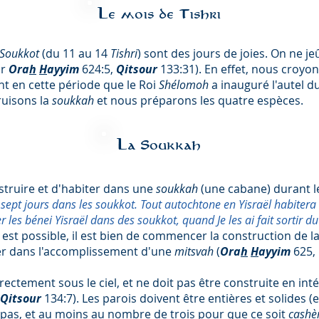
Le mois de Tishri
Soukkot
(du 11 au 14
Tishri
) sont des jours de joies. On ne je
ur
Ora
h
H
ayyim
624:5,
Qitsour
133:31). En effet, nous croy
nt en cette période que le Roi
Shélomoh
a inauguré l'autel 
ruisons la
soukkah
et nous préparons les quatre espèces.
La Soukkah
struire et d'habiter dans une
soukkah
(une cabane) durant le
sept jours dans les soukkot. Tout autochtone en Yisraël habitera 
er les bénei Yisraël dans des soukkot, quand Je les ai fait sortir 
la est possible, il est bien de commencer la construction de l
rder dans l'accomplissement d'une
mitsvah
(
Ora
h
H
ayyim
625,
irectement sous le ciel, et ne doit pas être construite en in
Qitsour
134:7). Les parois doivent être entières et solides (e
ce pas, et au moins au nombre de trois pour que ce soit
cashè