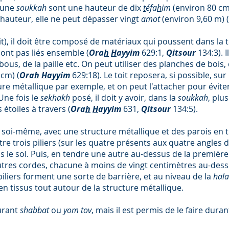
'une
soukkah
sont une hauteur de dix
t
éfa
h
im
(environ 80 cm
 hauteur, elle ne peut dépasser vingt
amot
(environ 9,60 m) (
oit), il doit être composé de matériaux qui poussent dans la 
sont pas liés ensemble (
Ora
h
H
ayyim
629:1,
Qitsour
134:3). 
bous, de la paille etc. On peut utiliser des planches de boi
 cm) (
Ora
h
H
ayyim
629:18). Le toit reposera, si possible, sur
e métallique par exemple, et on peut l'attacher pour éviter
 Une fois le
sekhakh
posé, il doit y avoir, dans la
soukkah
, plu
 étoiles à travers (
Ora
h
H
ayyim
631,
Qitsour
134:5).
 soi-même, avec une structure métallique et des parois en t
ntre trois piliers (sur les quatre présents aux quatre angles 
s le sol. Puis, en tendre une autre au-dessus de la premièr
utres cordes, chacune à moins de vingt centimètres au-dessu
iliers forment une sorte de barrière, et au niveau de la
hal
n tissus tout autour de la structure métallique.
urant
shabbat
ou
yom tov
, mais il est permis de le faire dura