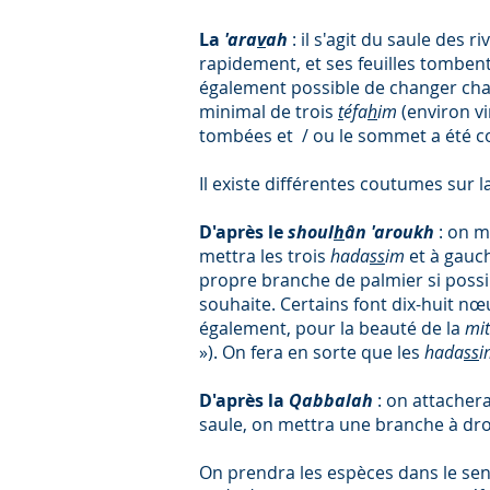
La
'ara
v
ah
: il s'agit du saule des 
rapidement, et ses feuilles tombent.
également possible de changer cha
minimal de trois
t
éfa
h
im
(environ v
tombées et / ou le sommet a été co
Il existe différentes coutumes sur la
D'après le
shoul
h
ân 'aroukh
:
on me
mettra les trois
hada
ss
im
et à gauc
propre branche de palmier si possibl
souhaite. Certains font dix-huit nœ
également, pour la beauté de la
mi
»). On fera en sorte que les
hada
ss
D'après la
Qabbalah
: on attacher
saule, on mettra une branche à droi
On prendra les espèces dans le sens