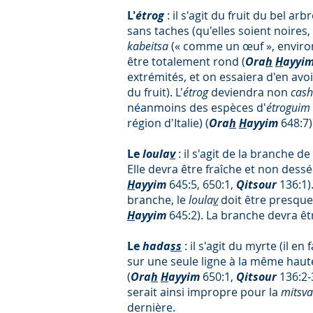
L'
étrog
: il s'agit du fruit du bel arb
sans taches (qu'elles soient noire
kabeitsa
(« comme un œuf », environ
être totalement rond (
Ora
h
H
ayyi
extrémités, et on essaiera d'en avoi
du fruit). L'
étrog
deviendra non
cas
néanmoins des espèces d'
étroguim
région d'Italie) (
Ora
h
H
ayyim
648:7)
​Le
loula
v
: il s'agit de la branche 
Elle devra être fraîche et non de
H
ayyim
645:5, 650:1,
Qitsour
136:1).
branche, le
loula
v
doit être presque 
H
ayyim
645:2).
La branche devra êtr
Le
hada
ss
: il s'agit du myrte (il en
sur une seule ligne à la même haut
(
Ora
h
H
ayyim
650:1,
Qitsour
136:2-
serait ainsi impropre pour la
mitsv
dernière.