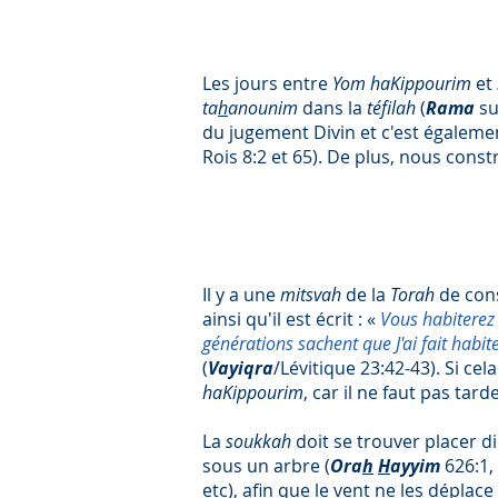
Les jours entre
Yom haKippourim
et
ta
h
anounim
dans la
téfilah
(
Rama
s
du jugement Divin et c'est égaleme
Rois 8:2 et 65). De plus, nous const
Il y a une
mitsvah
de la
Torah
de con
ainsi qu'il est écrit : «
Vous habiterez 
générations sachent que J'ai fait habit
(
Vayiqra
/Lévitique 23:42-43). Si ce
haKippourim
, car il ne faut pas ta
La
soukkah
doit se trouver placer d
sous un arbre (
Ora
h
H
ayyim
626:1,
etc), afin que le vent ne les dépla