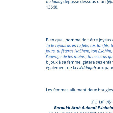
de
loula
v
dépasse dessous d'un
t
éf
136:8).
Bien que l'homme doit être joyeux c
Tu te réjouiras en ta fête, toi, ton fils, 
jours, tu fêteras HaShem, ton E.lohim,
l'ouvrage de tes mains ; tu ne seras q
bijoux à sa femme, gâtera ses enfa
également de la
tséddaqah
aux pauvr
Les femmes allument deux bougies 
 נֵר שֶׁל יוֹם טוֹב
Baroukh Atah A.donaï E.lohein