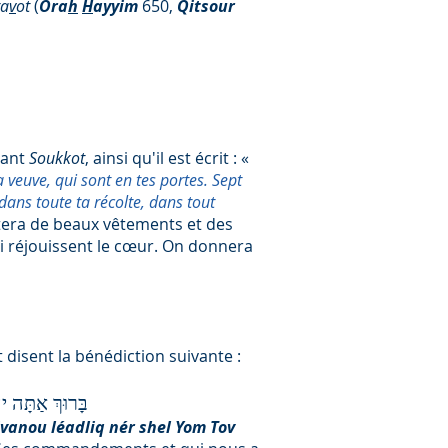
ra
v
ot
(
Ora
h
H
ayyim
650,
Qitsour
rant
Soukkot
, ainsi qu'il est écrit : «
t la veuve, qui sont en tes portes. Sept
ans toute ta récolte, dans tout
era de beaux vêtements et des
ui réjouissent le cœur. On donnera
et disent la bénédiction suivante :
בָּרוּךְ אַתָּה י
vanou léadliq nér shel Yom Tov