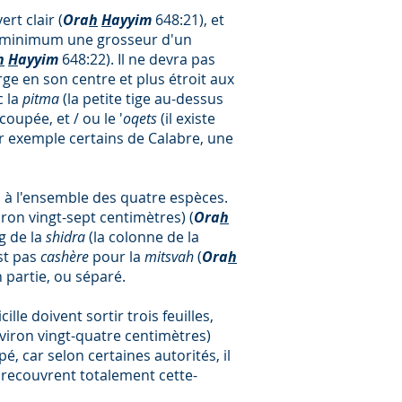
ert clair (
Ora
h
H
ayyim
648:21), et
au minimum une grosseur d'un
h
H
ayyim
648:22). Il ne devra pas
rge en son centre et plus étroit aux
c la
pitma
(la petite tige au-dessus
oupée, et / ou le '
oqets
(il existe
 exemple certains de Calabre, une
om à l'ensemble des quatre espèces.
iron vingt-sept centimètres) (
Ora
h
g de la
shidra
(la colonne de la
est pas
cashère
pour la
mitsvah
(
Ora
h
partie, ou séparé.
cille doivent sortir trois feuilles,
viron vingt-quatre centimètres)
é, car selon certaines autorités, il
es recouvrent totalement cette-