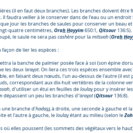
rivières (il en faut deux branches). Les branches doivent être 
 Il faudra veiller à le conserver dans de l'eau ou un endroit
que jour les branches de saules pour conserver un beau et 
ingt-quatre centimètres,
Ora
h
H
ayyim
650:1,
Qitsour
136:5).
upé, le saule ne sera pas
cashère
pour la
mitsvah
(
Ora
h
H
ay
 façon de lier les espèces :
ttra la banche de palmier posée face à soi (son épine dorsal
he les deux
'ara
v
ot
. On liera ces trois espèces ensemble avec
e, en faisant deux nœuds, l'un au-dessus de l'autre (il est po
uds, correspondant aux dix-huit vertèbres de la colonne verté
tsvah
, d'utiliser un étui en feuilles de
loula
v
pour y insérer les
im
dépassent un peu les branches d'
'ara
v
ot
(
Qitsour
136:8).
a une branche d'
hada
ss
à droite, une seconde à gauche et la
te et l'autre à gauche, le
loula
v
étant au milieu (selon le
Zo
 où elles poussent (les sommets des végétaux vers le haut) 