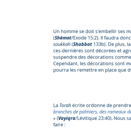
Un homme se doit s'embellir ses
mi
(
Shémot
/Exode 15:2). Il faudra do
soukkah
(
Shabbat
133b). De plus, l
ces-dernières sont décorées et agr
suspendre des décorations comme de
Cependant, les décorations sont
m
pourra les remettre en place que 
La
Torah
écrite ordonne de prendre
branches de palmiers, des rameaux de l
» (
Vayiqra
/Lévitique 23:40). Nous s
faire :