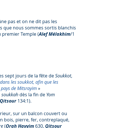
ûne pas et on ne dit pas les
ons que nous sommes sortis blanchis
du premier Temple (
Alef Mélakhim
/1
s sept jours de la fête de
Soukkot
,
dans les soukkot, afin que les
du pays de Mitsrayim
»
a
soukkah
dès la fin de
Yom
Qitsour
134:1).
térieur, sur un balcon couvert ou
n bois, pierre, fer, contreplaqué,
re
(
Ora
h
H
ayyim
630,
Qitsour