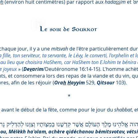
a
h
(environ huit centimètres) par rapport aux
hada
ss
im
et
'a
Le soir de Soukkot
haque jour, il y a une
mitsvah
de l'être particulièrement du
ta fille, ton serviteur, ta servante, le Lévy, le converti, l'orphelin e
 au lieu que choisira HaShem, car HaShem ton E.lohim te bénira d
ue joyeux
» (
De
v
arim
/Deutéronome 16:14-15). L'homme achèt
nts, et consommera lors des repas de la viande et du vin, q
es, afin de les réjouir (
Ora
h
H
ayyim
529,
Qitsour
103).
*
avant le début de la fête, comme pour le jour du
shabbat
, 
הוה אֱלֹהֵינוּ מֶלֶךְ הָעוֹלָם אֲשֶׁר קִדְשָׁנוּ בְּמִצְוֹתָיו וְצִוָּנוּ לְהַדְלִיק
ou, Mélèkh ha'olam, achère qidéchanou bémitsvotav, vétsi