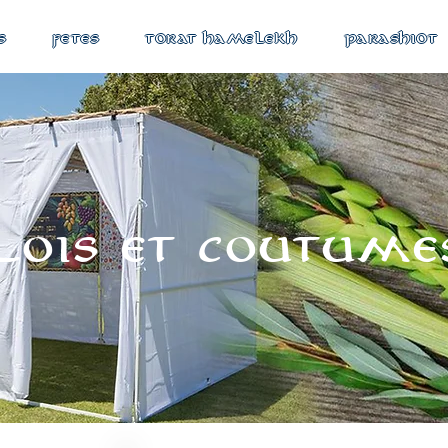
S
FETES
TORAT HAMELEKH
PARASHIOT
Lois et coutume