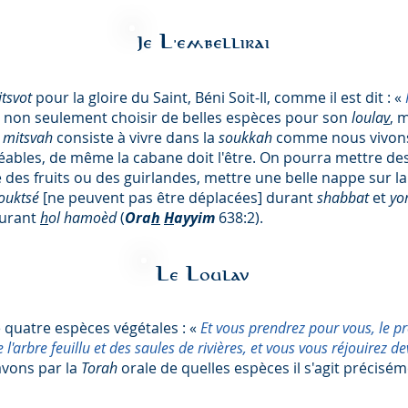
Je L'embellirai
tsvot
pour la gloire du Saint, Béni Soit-Il, comme il est dit : «
nc non seulement choisir de belles espèces pour son
loula
v
, 
a
mitsvah
consiste à vivre dans la
soukkah
comme nous vivons
éables, de même la cabane doit l'être. On pourra mettre de
s fruits ou des guirlandes, mettre une belle nappe sur la 
ouktsé
[ne peuvent pas être déplacées] durant
shabbat
et
yo
durant
h
ol hamoèd
(
Ora
h
H
ayyim
638:2).
Le Loulav
 quatre espèces végétales : «
Et vous prendrez pour vous, le pre
'arbre feuillu et des saules de rivières, et vous vous réjouirez 
avons par la
Torah
orale de quelles espèces il s'agit précis