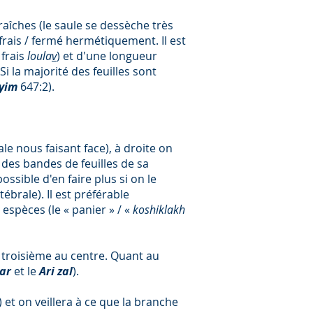
fraîches (le saule se dessèche très
 frais / fermé hermétiquement. Il est
frais
loula
v
) et d'une longueur
 Si la majorité des feuilles sont
yim
647:2).
e nous faisant face), à droite on
 des bandes de feuilles de sa
ssible d'en faire plus si on le
brale). Il est préférable
 espèces (le « panier » / «
koshiklakh
 troisième au centre. Quant au
har
et le
Ari zal
).
et on veillera à ce que la branche