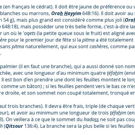
re (en français le cédrat). Il doit être jaune de préférence ou v
s, blanches ou marrons,
Ora
h
H
ayyim
648:16). Il doit avoir 
 54 g), mais plus grand est considéré comme plus joli (
Ora
m
648:18), mais posséder une très belle forme, c'est-à-dire la
r un où le '
oqets
(la petite queue sous le fruit) est aligné ave
hère
pour le premier jour de fête si la
pitma
a été totalement c
sans
pitma
naturellement, qui eux sont
cashères
, comme par
.
de palmier (il en faut une branche), qui a aussi donné son n
sséchée, avec une longueur d'au minimum quatre
t
éfa
h
im
(env
 Il est bon d'en prendre une dont les feuilles montent le lon
comme un bâton) ; si les feuilles pendent vers le bas ce n'
e droite, et son sommet non coupé totalement, tronqué en 
 faut trois branches). Il devra être frais, triple (de chaque verti
eur), et avoir au minimum une longueur de trois
t
éfa
h
im
(en
3). On veillera à ce que le sommet du
hada
ss
ne soit pas coup
ah
(
Qitsour
136:4). La branche sera la plus belle si les feuill