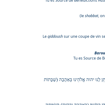
Tu es Source de Bénédictions
Ha
(le
shabbat
, on
Le
qiddoush
sur une coupe de vin s
Barou
Tu es Source de 
ִּתֵּן לָנוּ יהוה אֱלֹהֵינוּ בְּאַהֲבָה (שַׁבָּתוֹת
ֲדֵי קָדְשֶׁךָ (בְּאַהֲבָה וּבְרָצוֹן) בְּשִׂמְחָה