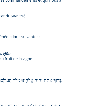
r Ses commandements et qui nous a
t
et du
yom tov
)
bénédictions suivantes :
guéfèn
u fruit de la vigne
בָּרוּךְ אַתָּה יהוה אֱלֹהֵינוּ מֶלֶךְ הָעוֹלָם
בְּאַהֲבָה מִקְרָא קֹדֶשׁ זֵכֶר לִיצִיאַת מִצְר