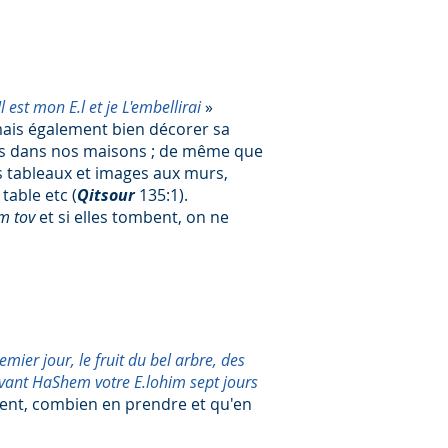
Il est mon E.l et je L'embellirai
»
mais également bien décorer sa
 dans nos maisons ; de même que
s tableaux et images aux murs,
table etc (
Qitsour
135:1).
m tov
et si elles tombent, on ne
mier jour, le fruit du bel arbre, des
devant HaShem votre E.lohim sept jours
ément, combien en prendre et qu'en