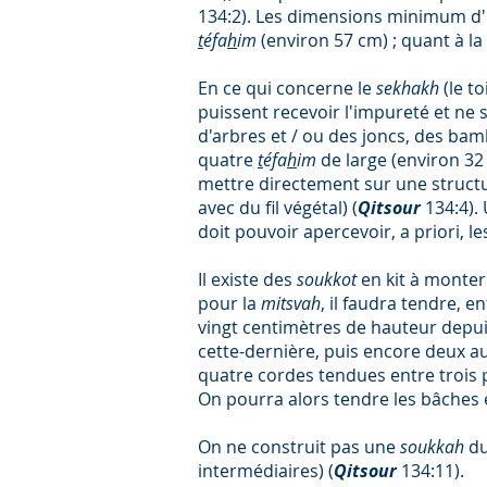
134:2). Les dimensions minimum d
t
éfa
h
im
(environ 57 cm) ; quant à la
En ce qui concerne le
sekhakh
(le t
puissent recevoir l'impureté et ne 
d'arbres et / ou des joncs, des bam
quatre
t
éfa
h
im
de large (environ 32
mettre directement sur une structur
avec du fil végétal) (
Qitsour
134:4).
doit pouvoir apercevoir, a priori, les
Il existe des
soukkot
en kit à monter
pour la
mitsvah
, il faudra tendre, e
vingt centimètres de hauteur depui
cette-dernière, puis encore deux a
quatre cordes tendues entre trois p
On pourra alors tendre les bâches e
On ne construit pas une
soukkah
d
intermédiaires) (
Qitsour
134:11).