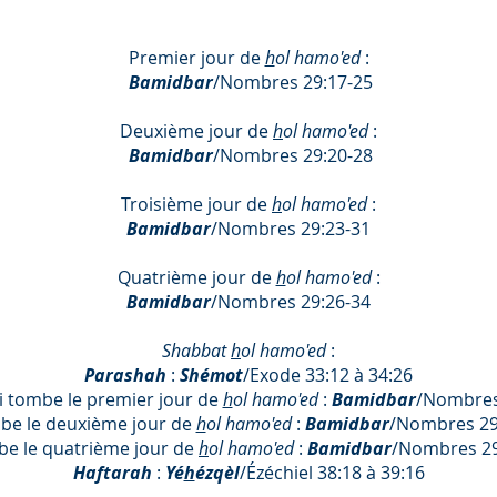
Premier jour de
h
ol hamo'ed
:
Bamidbar
/Nombres 29:17-25
Deuxième jour de
h
ol hamo'ed
:
Bamidbar
/Nombres 29:20-28
Troisième jour de
h
ol hamo'ed
:
Bamidbar
/Nombres 29:23-31
Quatrième jour de
h
ol hamo'ed
:
Bamidbar
/Nombres 29:26-34
Shabbat
h
ol hamo'ed
:
Parashah
:
Shémot
/Exode 33:12 à 34:26
si tombe le premier jour de
h
ol hamo'ed
:
Bamidbar
/Nombres
mbe le deuxième jour de
h
ol hamo'ed
:
Bamidbar
/Nombres 29
be le quatrième jour de
h
ol hamo'ed
:
Bamidbar
/Nombres 29
Haftarah
:
Yé
h
ézqèl
/Ézéchiel 38:18 à 39:16