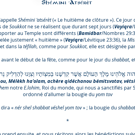
Shémini 'Atsérèt
'appelle
Shémini 'atsérèt
(« Le huitième de clôture »). Ce jour d
s de
Soukkot
ne se réalisent que durant sept jours (
Vayiqra
/
pporter au Temple sont différents (
Bamidbar
/Nombres 29:35
elée justement « huitième » (
Vayiqra
/Lévitique 23:36), la
Mi
 et dans la
téfilah
, comme pour
Soukkot
, elle est désignée pa
avant le début de la fête, comme pour le jour du
shabbat
, 
הוה אֱלֹהֵינוּ מֶלֶךְ הָעוֹלָם אֲשֶׁר קִדְשָׁנוּ בְּמִצְוֹתָיו וְצִוָּנוּ לְהַדְלִיק
ou, Mélèkh ha'olam, achère qidéchanou bémitsvotav, vétsi
Shem
notre
E.lohim
, Roi du monde, qui nous a sanctifiés pa
ordonné d'allumer la bougie du
yom tov
 dira «
nér shel shabbat véshel yom tov
» ; la bougie du
shabba
*
 prend ensuite, et nous récitons alors les bénédictions suiv