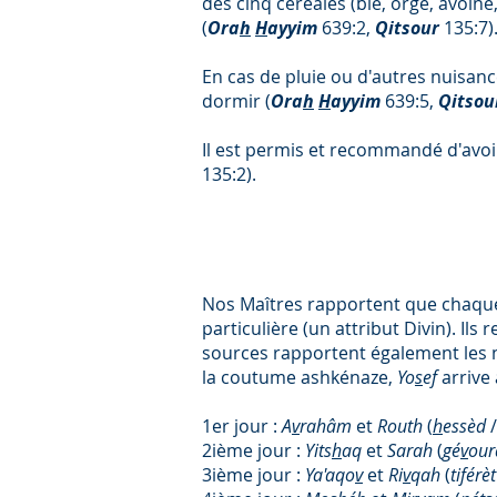
des cinq céréales (blé, orge, avoin
(
Ora
h
H
ayyim
639:2,
Qitsour
135:7)
En cas de pluie ou d'autres nuisan
dormir (
Ora
h
H
ayyim
639:5,
Qitso
Il est permis et recommandé d'avoi
135:2).
Nos Maîtres rapportent que chaqu
particulière (un attribut Divin). I
sources rapportent également les 
la coutume ashkénaze,
Yo
s
ef
arrive
1er jour :
A
v
rahâm
et
Routh
(
h
essèd
2ième jour :
Yits
h
aq
et
Sarah
(
gé
v
ou
3ième jour :
Ya'aqo
v
et
Ri
v
qah
(
tiférè