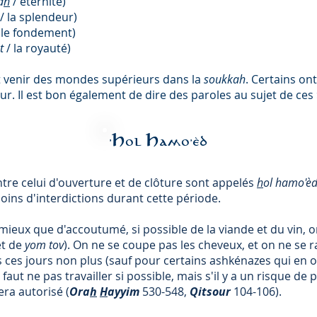
a
h
/ éternité)
/ la splendeur)
 le fondement)
ut
/ la royauté)
 venir des mondes supérieurs dans la
soukkah
.
Certains ont
ur. Il est bon également de dire des paroles au sujet de ces
'Hol Hamo'èd
ntre celui d'ouverture et de clôture sont appelés
h
ol hamo'è
oins d'interdictions durant cette période.
ieux que d'accoutumé, si possible de la viande et du vin, o
et de
yom tov
). On ne se coupe pas les cheveux, et on ne se
 ces jours non plus (sauf pour certains ashkénazes qui en o
Il faut ne pas travailler si possible, mais s'il y a un risque 
era autorisé (
Ora
h
H
ayyim
530-548,
Qitsour
104-106).