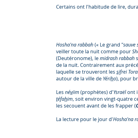
Certains ont l'habitude de lire, dur
Hosha'na rabbah
(« Le grand "
sauve s'
veiller toute la nuit comme pour
Sh
(Deutéronome), le
midrash rabbah
s
de la nuit. Contrairement aux précé
laquelle se trouveront les
s
ifrei Tor
autour de la ville de
Yéri
h
o
), pour b
Les
né
v
iim
(prophètes) d'
Ysraël
ont i
t
éfa
h
im
, soit environ vingt-quatre c
les secouent avant de les frapper (
La lecture pour le jour d'
Hosha'na r