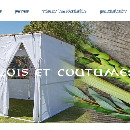
S
FETES
TORAT HAMELEKH
PARASHIOT
Lois et coutume