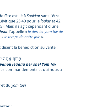
e fête est lié à
Soukkot
sans l'être.
Lévitique 23:40 pour le
loula
v
et 42
). Mais il s'agit cependant d'une
shnah
l'appelle «
le dernier yom tov de
r «
le temps de notre joie
».
et disent la bénédiction suivante :
בָּרוּךְ אַתָּה י
vanou léadliq nér shel Yom Tov
r Ses commandements et qui nous a
t
et du
yom tov
)
antes :