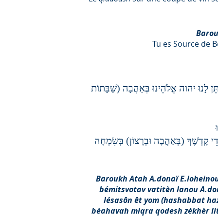
Barou
Tu es Source de 
ִּתֵּן לָנוּ יהוה אֱלֹהֵינוּ בְּאַהֲבָה (שַׁבָּתוֹת
ֲדֵי קָדְשֶׁךָ (בְּאַהֲבָה וּבְרָצוֹן) בְּשִׂמְחָה
Baroukh Atah A.donaï E.loheino
bémitsvotav vatitèn lanou A.d
lésasôn êt yom (hashabbat haz
béahavah miqra qodesh zékhèr lit