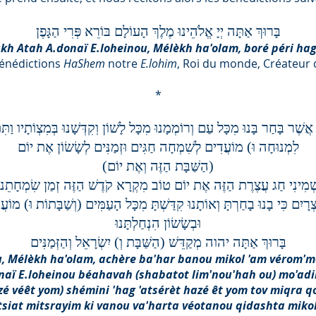
בָּרוּךְ אַתָּה יְיָ אֱלֹהֵינוּ מֶלֶךְ הָעוֹלָם בּוֹרֵא פְּרִי הַגָּפֶן
kh Atah A.donaï E.loheinou, Mélèkh ha'olam, boré péri ha
Bénédictions
HaShem
notre
E.lohim
, Roi du monde, Créateur d
*
 אֲשֶׁר בָּחַר בָּנוּ מִכָּל עַם וְרוֹמְמָנוּ מִכָּל לָשׁוֹן וֽקִדְּשָׁנוּ בְּמִצְוֹתָיו וַת
לִמְנוּחָה וּ) מוֹעֲדִים לְשִׁמְחָה חַגִּים וּזְמַנִּים לְשָׂשׂוֹן אֶת יוֹם
(הַשַּׁבָּת הַזֶּה וְאֶת יוֹם)
ְמִינִי חַג עֲצֶרֶת הַזֶּה אֶת יוֹם טוֹב מִקְרָא קֹדֶשׁ הַזֶּה זְמַן שִׂמְחָתֵנוּ
ָיִם כִּי בָנוּ בָחַרְתָּ וְאוֹתָנוּ קִדַּשְׁתָּ מִכָּל הָעַמִּים (וְשַׁבָּתוֹת וּ) מוֹע
וּבְשָׂשׂוֹן הִנְחַלְתָּנוּ
בָּרוּךְ אַתָּה יהוה מְקַדֵּשׁ (הַשַּׁבָּת וְ) יִשְׂרָאֵל וְהַזְּמַנִּים
u, Mélèkh ha'olam, achère ba'har banou mikol 'am vérom'
onaï E.loheinou béahavah (shabatot lim'nou'hah ou) mo'ad
é véêt yom) shémini 'hag 'atsérèt hazé êt yom tov miqra
siat mitsrayim ki vanou va'harta véotanou qidashta miko