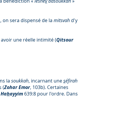
la bénédiction «
léshe
v
basoukkah
»
, on sera dispensé de la
mitsvah
d'y
 avoir une réelle intimité (
Qitsour
ans la
soukkah
, incarnant une
s
éfirah
 (
Zohar Emor
, 103b). Certaines
 Ha
h
ayyim
639:8 pour l'ordre. Dans