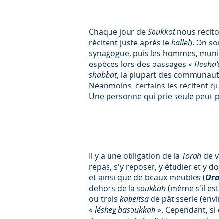
Chaque jour de
Soukkot
nous récit
récitent juste après le
hallel
). On s
synagogue, puis les hommes, muni
espèces lors des passages «
Hosha'
shabbat
, la plupart des communauté
Néanmoins, certains les récitent 
Une personne qui prie seule peut p
Il y a une obligation de la
Torah
de v
repas, s'y reposer, y étudier et y do
et ainsi que de beaux meubles (
Or
dehors de la
soukkah
(même s'il es
ou trois
kabeitsa
de pâtisserie (env
«
léshe
v
basoukkah
». Cependant, si