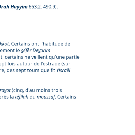
Ora
h
H
ayyim
663:2, 490:9).
kkot
. Certains ont l'habitude de
èrement le
s
éfèr De
v
arim
, certains ne veillent qu'une partie
t fois autour de l'estrade (sur
re, des sept tours que fit
Yisraël
ara
v
ot
(cinq, d'au moins trois
près la
téfilah
du
moussaf
. Certains