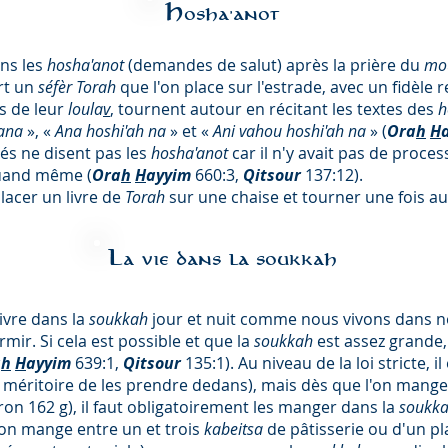
Hosha'anot
ons les
hosha'anot
(demandes de salut) après la prière du
mo
ort un
séfèr Torah
que l'on place sur l'estrade, avec un fidèle r
s de leur
loula
v
, tournent autour en récitant les textes des
h
ana
», «
Ana hoshi'ah na
» et «
Ani vahou hoshi'ah na
» (
Ora
h
H
s ne disent pas les
hosha'anot
car il n'y avait pas de proce
quand même (
Ora
h
H
ayyim
660:3,
Qitsour
137:12).
lacer un livre de
Torah
sur une chaise et tourner une fois au
La vie dans la soukkah
ivre dans la
soukkah
jour et nuit comme nous vivons dans no
rmir. Si cela est possible et que la
soukkah
est assez grande, 
a
h
H
ayyim
639:1,
Qitsour
135:1). Au niveau de la loi stricte,
t méritoire de les prendre dedans), mais dès que l'on mang
iron 162 g), il faut obligatoirement les manger dans la
soukk
 on mange entre un et trois
kabeitsa
de pâtisserie ou d'un p