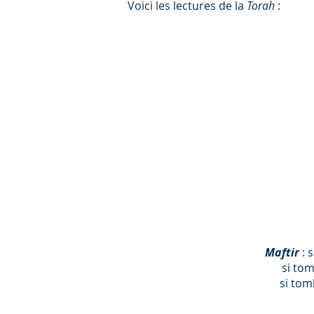
Voici les lectures de la
Torah
:
Maftir
: 
si to
si tom