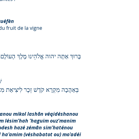
guéfèn
u fruit de la vigne
בָּרוּךְ אַתָּה יהוה אֱלֹהֵינוּ מֶלֶךְ הָעוֹלָם
שׁ
בְּאַהֲבָה מִקְרָא קֹדֶשׁ זֵכֶר לִיצִיאַת מִצְר
manou mikol lashôn véqidéshanou
im lésim'hah 'haguim ouz'manim
 qodesh hazé zémân sim'haténou
l ha'amim (véshabatot ou) mo'adéi