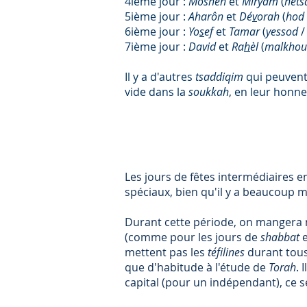
4ième jour :
Moshéh
et
Miryam
(
néts
5ième jour :
Aharôn
et
Dé
v
orah
(
hod
6ième jour :
Yo
s
ef
et
Tamar
(
yessod
/
7ième jour :
David
et
Ra
h
èl
(
malkho
Il y a d'autres
tsaddiqim
qui peuvent
vide dans la
soukkah
, en leur honne
Les jours de fêtes intermédiaires e
spéciaux, bien qu'il y a beaucoup m
Durant cette période, on mangera m
(comme pour les jours de
shabbat
mettent pas les
téfilines
durant tous
que d'habitude à l'étude de
Torah
. 
capital (pour un indépendant), ce s