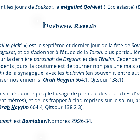
ant les jours de
Soukkot
, la
méguilat Qohélèt
(l’Ecclésiaste) (
Hosha'na Rabbah
il te plaît
" ») est le septième et dernier jour de la fête de
Sou
a
v
ou'ot
, et de s'adonner à l'étude de la
Torah
, plus particuli
ur la dernière
parashah
de
De
v
arim
et des
Téhilim
. Cependant
dents jours, la coutume est de tourner non pas une mais sep
ah
) de la synagogue, avec les
loula
v
im
(en souvenir, entre aut
riser nos ennemis (
Ora
h
H
ayyim
664:1, Qitsour 138:1).
nstitué pour le peuple l'usage de prendre des branches d'
'
entimètres), et de les frapper à cinq reprises sur le sol nu, a
Ora
h
H
ayyim
664:4, Qitsour 138:2-3).
abbah
est
Bamidbar
/Nombres 29:26-34.