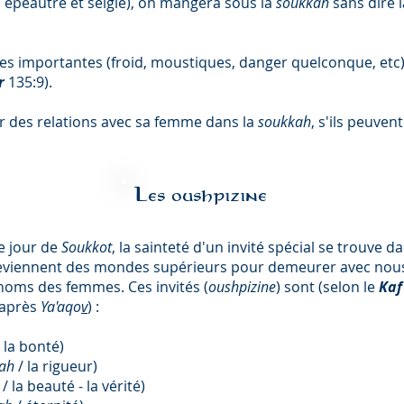
e, épeautre et seigle), on mangera sous la
soukkah
sans dire 
.
ces importantes (froid, moustiques, danger quelconque, etc)
ur
135:9).
r des relations avec sa femme dans la
soukkah
, s'ils peuvent
Les oushpizine
e jour de
Soukkot
, la sainteté d'un invité spécial se trouve d
ls reviennent des mondes supérieurs pour demeurer avec nous
noms des femmes. Ces invités (
oushpizine
) sont (selon le
Kaf
 après
Ya'aqo
v
) :
/ la bonté)
rah
/ la rigueur)
t
/ la beauté - la vérité)