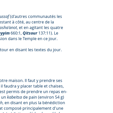
ussaf
(d'autres communautés les
estant à côté, au centre de la
osha'anot
, et en agitant les quatre
ayyim
660:1,
Qitsour
137:11). Le
ssion dans le Temple en ce jour.
tour en disant les textes du jour.
tre maison. Il faut y prendre ses
il faudra y placer table et chaises,
 il est permis de prendre un repas en-
e un
kabeitsa
de pain (environ 54 g)
ah
, en disant en plus la bénédiction
lat composé principalement d'une