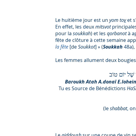
Le huitième jour est un
yom to
v
et s
En effet, les deux
mitsvot
principale
pour la
soukkah
) et les
qorbanot
à a
fête de clôture à cette semaine app
la fête
[de
Soukkot
] » (
Soukkah
48a),
Les femmes allument deux bougies 
 נֵר שֶׁל יוֹם טוֹב
Baroukh Atah A.donaï E.lohein
Tu es Source de Bénédictions
Ha
(le
shabbat
, on
Le
qiddoush
sur une coupe de vin se