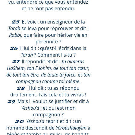
vu, entendre ce que vous entendez
et ne l’ont pas entendu.
Et voici, un enseigneur de la
25
Torah
se leva pour l’éprouver et dit :
Rabbi
, que faire pour hériter vie en
pérennité ?
Il lui dit : qu’est-il écrit dans la
26
Torah
? Comment lis-tu ?
Il répondit et dit :
tu aimeras
27
HaShem, ton E.lohim, de tout ton cœur,
de tout ton être, de toute ta force
, et
ton
compagnon comme toi-même
.
Il lui dit : tu as répondu
28
droitement. Fais cela et tu vivras !
Mais il voulut se justifier et dit à
29
Yéshou'a
: et qui est mon
compagnon ?
Yéshou'a
reprit et dit : un
30
homme descendit de
Yéroushalayim
à
Yéri
h
o
et tomba au milieu de bandits.