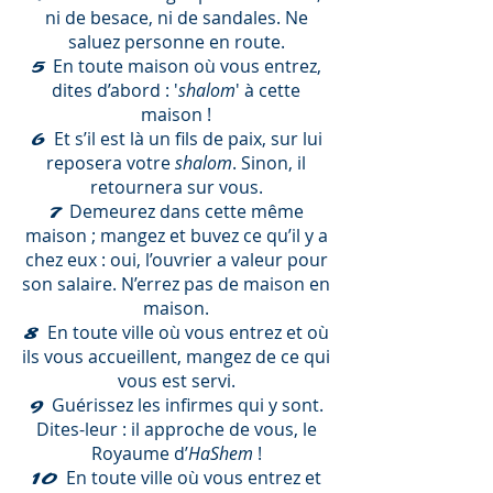
ni de besace, ni de sandales. Ne
saluez personne en route.
En toute maison où vous entrez,
5
dites d’abord : '
shalom
' à cette
maison !
Et s’il est là un fils de paix, sur lui
6
reposera votre
shalom
. Sinon, il
retournera sur vous.
Demeurez dans cette même
7
maison ; mangez et buvez ce qu’il y a
chez eux : oui, l’ouvrier a valeur pour
son salaire. N’errez pas de maison en
maison.
En toute ville où vous entrez et où
8
ils vous accueillent, mangez de ce qui
vous est servi.
Guérissez les infirmes qui y sont.
9
Dites-leur : il approche de vous, le
Royaume d’
HaShem
!
En toute ville où vous entrez et
10