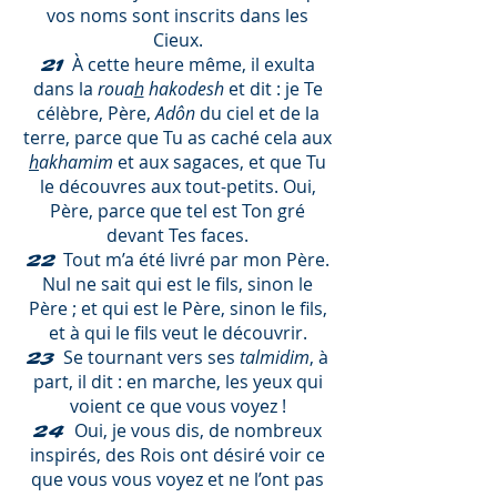
vos noms sont inscrits dans les
Cieux.
À cette heure même, il exulta
21
dans la
roua
h
hakodesh
et dit : je Te
célèbre, Père,
Adôn
du ciel et de la
terre, parce que Tu as caché cela aux
h
akhamim
et aux sagaces, et que Tu
le découvres aux tout-petits. Oui,
Père, parce que tel est Ton gré
devant Tes faces.
Tout m’a été livré par mon Père.
22
Nul ne sait qui est le fils, sinon le
Père ; et qui est le Père, sinon le fils,
et à qui le fils veut le découvrir.
Se tournant vers ses
talmidim
, à
23
part, il dit : en marche, les yeux qui
voient ce que vous voyez !
Oui, je vous dis, de nombreux
24
inspirés, des Rois ont désiré voir ce
que vous vous voyez et ne l’ont pas