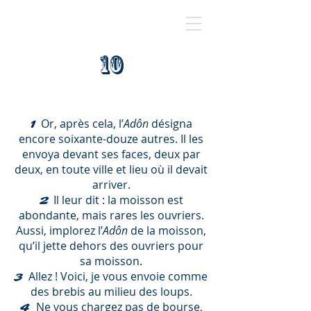
10
Or, après cela, l’
Adôn
désigna
1
encore soixante-douze autres. Il les
envoya devant ses faces, deux par
deux, en toute ville et lieu où il devait
arriver.
Il leur dit : la moisson est
2
abondante, mais rares les ouvriers.
Aussi, implorez l’
Adôn
de la moisson,
qu’il jette dehors des ouvriers pour
sa moisson.
Allez ! Voici, je vous envoie comme
3
des brebis au milieu des loups.
Ne vous chargez pas de bourse,
4