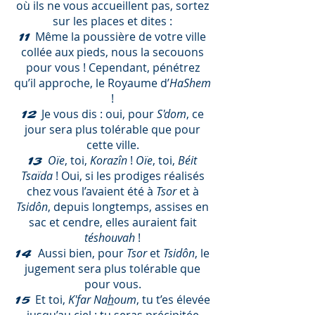
où ils ne vous accueillent pas, sortez
sur les places et dites :
Même la poussière de votre ville
11
collée aux pieds, nous la secouons
pour vous ! Cependant, pénétrez
qu’il approche, le Royaume d’
HaShem
!
Je vous dis : oui, pour
S'dom
, ce
12
jour sera plus tolérable que pour
cette ville.
Oïe
, toi,
Korazîn
!
Oïe
, toi,
Béit
13
Tsaïda
! Oui, si les prodiges réalisés
chez vous l’avaient été à
Tsor
et à
Tsidôn
, depuis longtemps, assises en
sac et cendre, elles auraient fait
téshouvah
!
Aussi bien, pour
Tsor
et
Tsidôn
, le
14
jugement sera plus tolérable que
pour vous.
Et toi,
K'far Na
h
oum
, tu t’es élevée
15