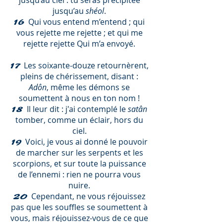
jusqu’au ciel : tu seras précipitée
jusqu’au
shéol
.
Qui vous entend m’entend ; qui
16
vous rejette me rejette ; et qui me
rejette rejette Qui m’a envoyé.
Les soixante-douze retournèrent,
17
pleins de chérissement, disant :
Adôn
, même les démons se
soumettent à nous en ton nom !
Il leur dit : j'ai contemplé le
satân
18
tomber, comme un éclair, hors du
ciel.
Voici, je vous ai donné le pouvoir
19
de marcher sur les serpents et les
scorpions, et sur toute la puissance
de l’ennemi : rien ne pourra vous
nuire.
Cependant, ne vous réjouissez
20
pas que les souffles se soumettent à
vous, mais réjouissez-vous de ce que