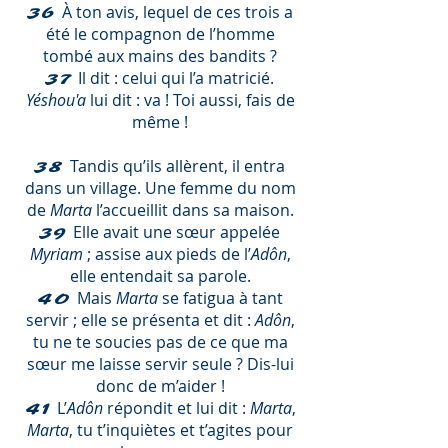
À ton avis, lequel de ces trois a
36
été le compagnon de l’homme
tombé aux mains des bandits ?
Il dit : celui qui l’a matricié.
37
Yéshou'a
lui dit : va ! Toi aussi, fais de
même !
Tandis qu’ils allèrent, il entra
38
dans un village. Une femme du nom
de
Marta
l’accueillit dans sa maison.
Elle avait une sœur appelée
39
Myriam
; assise aux pieds de l’
Adôn
,
elle entendait sa parole.
Mais
Marta
se fatigua à tant
40
servir ; elle se présenta et dit :
Adôn
,
tu ne te soucies pas de ce que ma
sœur me laisse servir seule ? Dis-lui
donc de m’aider !
L’
Adôn
répondit et lui dit :
Marta
,
41
Marta
, tu t’inquiètes et t’agites pour