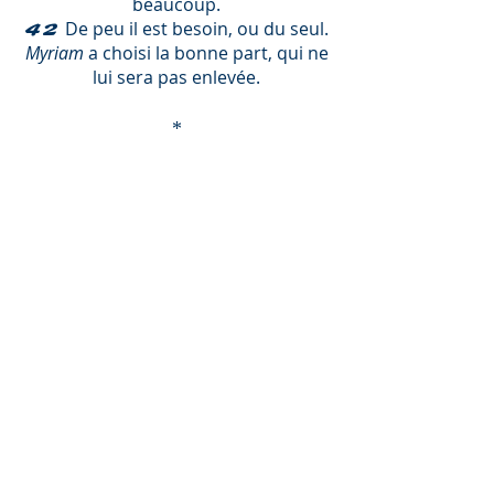
beaucoup.
De peu il est besoin, ou du seul.
42
Myriam
a choisi la bonne part, qui ne
lui sera pas enlevée.
*
la moisson est abondante
: il y a
2
un grand potentiel de
téshouvah
parmi le peuple d'
Israël
.
les ouvriers
: les envoyés du
Rabbi
qui les mènent sur le chemin de la
Torah
et des
mitsvot
.
Ne saluez personne en route
:
4
afin de ne pas perdre de temps en
conversations futiles.
il approche de vous
: il est déjà
9
présent ici, comme dans : "
je me suis