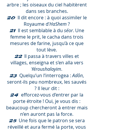
arbre ; les oiseaux du ciel habitèrent
dans ses branches.
Il dit encore : à quoi assimiler le
20
Royaume d’
HaShem
?
Il est semblable à du
séor
. Une
21
femme le prit, le cacha dans trois
mesures de farine, jusqu’à ce que
tout lève.
Il passa à travers villes et
22
villages, enseigna et s’en alla vers
Yéroushalayim
.
Quelqu’un l’interrogea :
Adôn
,
23
seront-ils peu nombreux, les sauvés
? Il leur dit :
efforcez-vous d’entrer par la
24
porte étroite ! Oui, je vous dis :
beaucoup chercheront à entrer mais
n’en auront pas la force.
Une fois que le patron se sera
25
réveillé et aura fermé la porte, vous