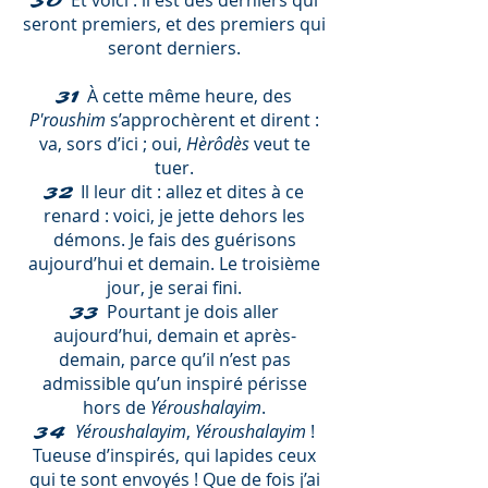
Et voici : il est des derniers qui
30
seront premiers, et des premiers qui
seront derniers.
À cette même heure, des
31
P'roushim
s’approchèrent et dirent :
va, sors d’ici ; oui,
Hèrôdès
veut te
tuer.
Il leur dit : allez et dites à ce
32
renard : voici, je jette dehors les
démons. Je fais des guérisons
aujourd’hui et demain. Le troisième
jour, je serai fini.
Pourtant je dois aller
33
aujourd’hui, demain et après-
demain, parce qu’il n’est pas
admissible qu’un inspiré périsse
hors de
Yéroushalayim
.
Yéroushalayim
,
Yéroushalayim
!
34
Tueuse d’inspirés, qui lapides ceux
qui te sont envoyés ! Que de fois j’ai