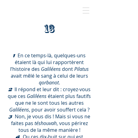
13
En ce temps-là, quelques-uns
1
étaient là qui lui rapportèrent
l’histoire des
Galiléens
dont
Pilatus
avait mêlé le sang à celui de leurs
qorbanot
.
Il répond et leur dit : croyez-vous
2
que ces
Galiléens
étaient plus fautifs
que ne le sont tous les autres
Galiléens
, pour avoir souffert cela ?
Non, je vous dis ! Mais si vous ne
3
faites pas
téshouvah
, vous périrez
tous de la même manière !
Ou ces dix-huit sur qui est
4