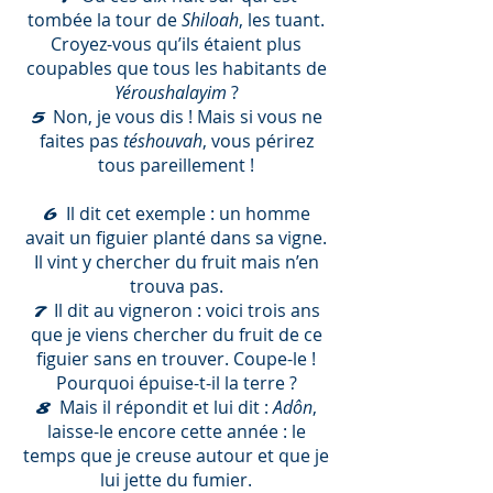
tombée la tour de
Shiloah
, les tuant.
Croyez-vous qu’ils étaient plus
coupables que tous les habitants de
Yéroushalayim
?
Non, je vous dis ! Mais si vous ne
5
faites pas
téshouvah
, vous périrez
tous pareillement !
Il dit cet exemple : un homme
6
avait un figuier planté dans sa vigne.
Il vint y chercher du fruit mais n’en
trouva pas.
Il dit au vigneron : voici trois ans
7
que je viens chercher du fruit de ce
figuier sans en trouver. Coupe-le !
Pourquoi épuise-t-il la terre ?
Mais il répondit et lui dit :
Adôn
,
8
laisse-le encore cette année : le
temps que je creuse autour et que je
lui jette du fumier.