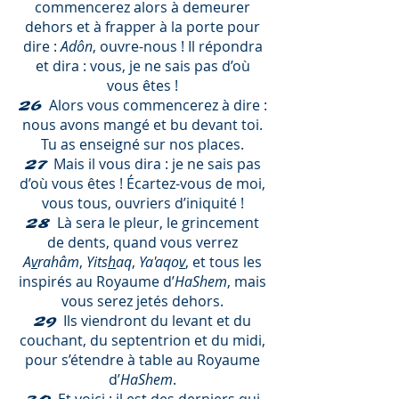
commencerez alors à demeurer
dehors et à frapper à la porte pour
dire :
Adôn
, ouvre-nous ! Il répondra
et dira : vous, je ne sais pas d’où
vous êtes !
Alors vous commencerez à dire :
26
nous avons mangé et bu devant toi.
Tu as enseigné sur nos places.
Mais il vous dira : je ne sais pas
27
d’où vous êtes ! Écartez-vous de moi,
vous tous, ouvriers d’iniquité !
Là sera le pleur, le grincement
28
de dents, quand vous verrez
A
v
rahâm
,
Yits
h
aq
,
Ya'aqo
v
, et tous les
inspirés au Royaume d’
HaShem
, mais
vous serez jetés dehors.
Ils viendront du levant et du
29
couchant, du septentrion et du midi,
pour s’étendre à table au Royaume
d’
HaShem
.