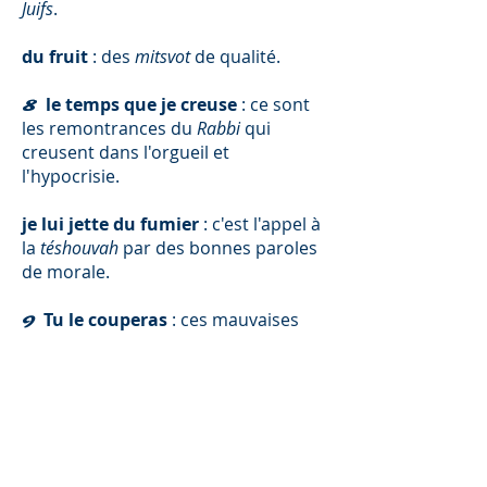
Juifs
.
du fruit
: des
mitsvot
de qualité.
le temps que je creuse
: ce sont
8
les remontrances du
Rabbi
qui
creusent dans l'orgueil et
l'hypocrisie.
je lui jette du fumier
: c'est l'appel à
la
téshouvah
par des bonnes paroles
de morale.
Tu le couperas
: ces mauvaises
9
autorités disparaîtront, et seuls
resteront nos
Maîtres
authentiques,
qui guideront eux seuls le
peuple
par
la suite.
une graine de moutarde
: ses
19