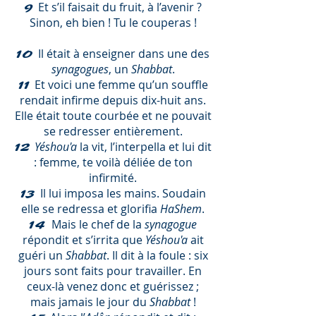
Et s’il faisait du fruit, à l’avenir ?
9
Sinon, eh bien ! Tu le couperas !
Il était à enseigner dans une des
10
synagogues
, un
Shabbat
.
Et voici une femme qu’un souffle
11
rendait infirme depuis dix-huit ans.
Elle était toute courbée et ne pouvait
se redresser entièrement.
Yéshou'a
la vit, l’interpella et lui dit
12
: femme, te voilà déliée de ton
infirmité.
Il lui imposa les mains. Soudain
13
elle se redressa et glorifia
HaShem
.
Mais le chef de la
synagogue
14
répondit et s’irrita que
Yéshou'a
ait
guéri un
Shabbat
. Il dit à la foule : six
jours sont faits pour travailler. En
ceux-là venez donc et guérissez ;
mais jamais le jour du
Shabbat
!