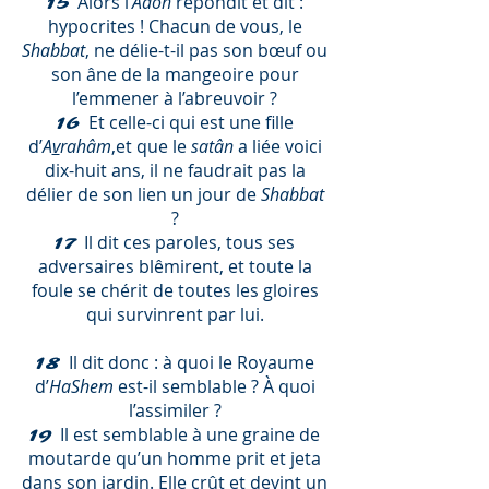
Alors l’
Adôn
répondit et dit :
15
hypocrites ! Chacun de vous, le
Shabbat
, ne délie-t-il pas son bœuf ou
son âne de la mangeoire pour
l’emmener à l’abreuvoir ?
Et celle-ci qui est une fille
16
d’
A
v
rahâm
,et que le
satân
a liée voici
dix-huit ans, il ne faudrait pas la
délier de son lien un jour de
Shabbat
?
Il dit ces paroles, tous ses
17
adversaires blêmirent, et toute la
foule se chérit de toutes les gloires
qui survinrent par lui.
Il dit donc : à quoi le Royaume
18
d’
HaShem
est-il semblable ? À quoi
l’assimiler ?
Il est semblable à une graine de
19
moutarde qu’un homme prit et jeta
dans son jardin. Elle crût et devint un