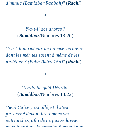
diminue (Bamidbar Rabbah)
" (
Rachi
)
*
"
Y-a-t-il des arbres ?
"
(
Bamidbar
/Nombres 13:20)
"
Y a-t-il parmi eux un homme vertueux
dont les mérites soient à même de les
protéger ? (Baba Batra 15a)
" (
Rachi
)
*
"
Il alla jusqu'à
H
évrôn
"
(
Bamidbar
/Nombres 13:22)
"
Seul Calev y est allé, et il s’est
prosterné devant les tombes des
patriarches, afin de ne pas se laisser
entraîner dans le complot fomenté par