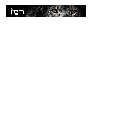
Il a été rapporté plus haut que
Kalèv
s'est arrêté à '
Hevrôn
pour prier sur la
tombe des patriarches afin d'avoir du
succès dans sa mission. le
Ba'al
Hatourim
relève cela grâce à l'allusion
du verset suivant : "
'Hamat. Ils
montèrent dans le sud, et il alla
"
(13:21-22). En prenant chaque dernière
lettre de cette expression, nous
trouvons "
avot
", "pères / patriarches" !
*