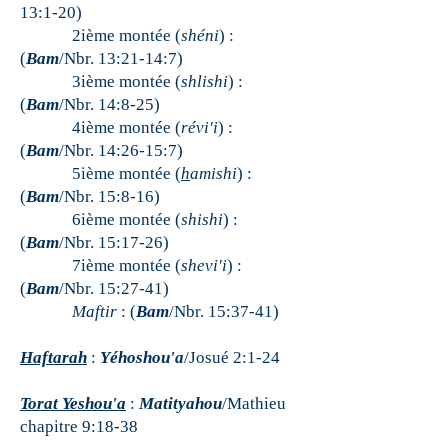
13:1-20)
2ième montée (
shéni
) :
(
Bam
/Nbr. 13:21-14:7)
3ième montée (
shlishi
) :
(
Bam
/Nbr. 14:8-25)
4ième montée (
révi'i
) :
(
Bam
/Nbr. 14:26-15:7)
5ième montée (
h
amishi
) :
(
Bam
/Nbr. 15:8-16)
6ième montée (
shishi
) :
(
Bam
/Nbr. 15:17-26)
7ième montée (
shevi'i
) :
(
Bam
/Nbr. 15:27-41)
Maftir
: (
Bam
/Nbr. 15:37-41)
Haftarah
:
Yéhoshou'a
/Josué 2:1-24
Torat Yeshou'a
:
Matityahou
/Mathieu
chapitre 9:18-38