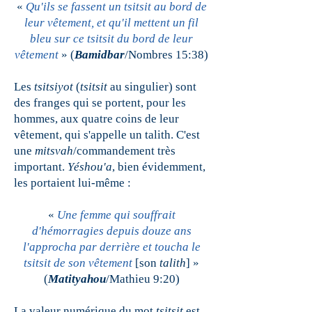
«
Qu'ils se fassent un tsitsit au bord de
leur vêtement, et qu'il mettent un fil
bleu sur ce tsitsit du bord de leur
vêtement
» (
Bamidbar
/Nombres 15:38)
Les
tsitsiyot
(
tsitsit
au singulier) sont
des franges qui se portent, pour les
hommes, aux quatre coins de leur
vêtement, qui s'appelle un talith. C'est
une
mitsvah
/commandement très
important.
Yéshou'a
, bien évidemment,
les portaient lui-même :
«
Une femme qui souffrait
d'hémorragies depuis douze ans
l'approcha par derrière et toucha le
tsitsit de son vêtement
[son
talith
] »
(
Matityahou
/Mathieu 9:20)
La valeur numérique du mot
tsitsit
est