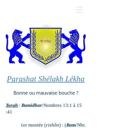
שלח לך
Parashat Shélakh Lékha
Bonne ou mauvaise bouche ?
Torah
:
Bamidbar
/Nombres 13:1 à 15
:41
1er montée (
rishôn
) : (
Bam
/Nbr.