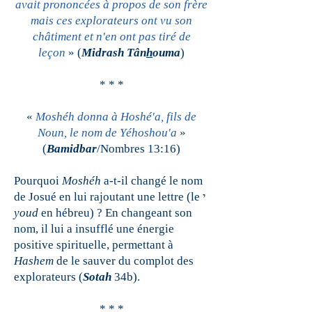
avait prononcées à propos de son frère
mais ces explorateurs ont vu son
châtiment et n'en ont pas tiré de
leçon
» (
Midrash Tân
h
ouma
)
* * *
«
Moshéh donna à Hoshé'a, fils de
Noun, le nom de Yéhoshou'a
»
(
Bamidbar
/Nombres 13:16)
Pourquoi
Moshéh
a-t-il changé le nom
de Josué en lui rajoutant une lettre (le י
youd
en hébreu) ? En changeant son
nom, il lui a insufflé une énergie
positive spirituelle, permettant à
Hashem
de le sauver du complot des
explorateurs (
Sotah
34b).
* * *