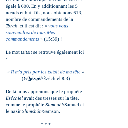
égale à 600. En y additionnant les 5
nœuds et huit fils, nous obtenons 613,
nombre de commandements de la
Torah
, et il est dit : «
vous vous
souviendrez de tous Mes
commandements
» (15:39) !
Le mot
tsitsit
se retrouve également ici
:
«
Il m'a pris par les tsitsit de ma tête
»
(
Yé
h
ézqèl
/Ézéchiel 8:3)
De là nous apprenons que le prophète
Ézéchiel
avait des tresses sur la tête,
comme le prophète
Shmouël
/Samuel et
le nazir
Shimshôn
/Samson.
* * *