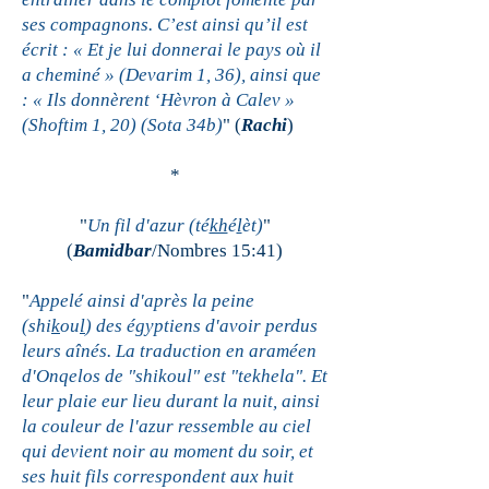
ses compagnons. C’est ainsi qu’il est
écrit : « Et je lui donnerai le pays où il
a cheminé » (Devarim 1, 36), ainsi que
: « Ils donnèrent ‘Hèvron à Calev »
(Shoftim 1, 20) (Sota 34b)
" (
Rachi
)
*
"
Un fil d'azur (té
kh
é
l
èt)
"
(
Bamidbar
/Nombres 15:41)
"
Appelé ainsi d'après la peine
(shi
k
ou
l
) des égyptiens d'avoir perdus
leurs aînés. La traduction en araméen
d'Onqelos de "shikoul" est "tekhela". Et
leur plaie eur lieu durant la nuit, ainsi
la couleur de l'azur ressemble au ciel
qui devient noir au moment du soir, et
ses huit fils correspondent aux huit