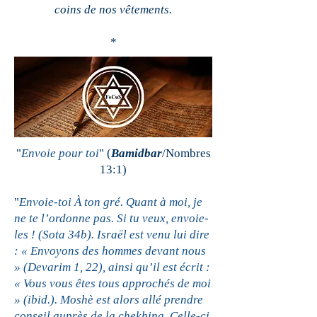
coins de nos vêtements.
*
"
Envoie pour toi
" (
Bamidbar
/Nombres
13:1)
"
Envoie-toi À ton gré. Quant à moi, je
ne te l’ordonne pas. Si tu veux, envoie-
les ! (Sota 34b). Israël est venu lui dire
: « Envoyons des hommes devant nous
» (Devarim 1, 22), ainsi qu’il est écrit :
« Vous vous êtes tous approchés de moi
» (ibid.). Moshè est alors allé prendre
conseil auprès de la chekhina. Celle-ci