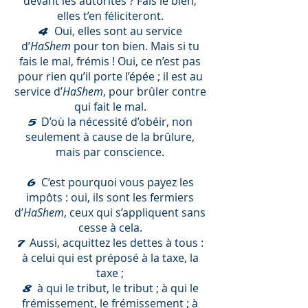
devant les autorités ? Fais le bien,
elles t’en féliciteront.
Oui, elles sont au service
4
d’
HaShem
pour ton bien. Mais si tu
fais le mal, frémis ! Oui, ce n’est pas
pour rien qu’il porte l’épée ; il est au
service d’
HaShem
, pour brûler contre
qui fait le mal.
D’où la nécessité d’obéir, non
5
seulement à cause de la brûlure,
mais par conscience.
C’est pourquoi vous payez les
6
impôts : oui, ils sont les fermiers
d’
HaShem
, ceux qui s’appliquent sans
cesse à cela.
Aussi, acquittez les dettes à tous :
7
à celui qui est préposé à la taxe, la
taxe ;
à qui le tribut, le tribut ; à qui le
8
frémissement, le frémissement ; à