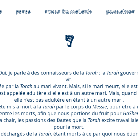
S
FETES
TORAT HAMELEKH
PARASHIOT
7
Oui, je parle à des connaisseurs de la
Torah
: la
Torah
gouvern
vit.
ée par la
Torah
au mari vivant. Mais, si le mari meurt, elle e
e est appelée adultère si elle est à un autre mari. Mais, quan
elle n’est pas adultère en étant à un autre mari.
été mis à mort à la
Torah
par le corps du
Messie
, pour être à 
’entre les morts, afin que nous portions du fruit pour
HaSh
 chair, les passions des fautes que la
Torah
excite travaill
pour la mort.
déchargés de la
Torah
, étant morts à ce par quoi nous éti