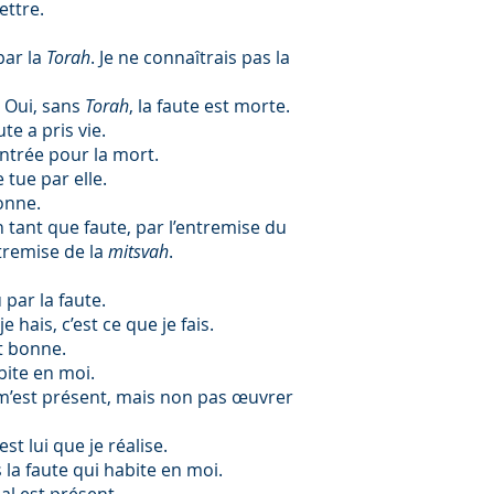
ettre.
par la
Torah
. Je ne connaîtrais pas la
. Oui, sans
Torah
, la faute est morte.
ute a pris vie.
ontrée pour la mort.
 tue par elle.
onne.
n tant que faute, par l’entremise du
ntremise de la
mitsvah
.
 par la faute.
e hais, c’est ce que je fais.
t bonne.
bite en moi.
en m’est présent, mais non pas œuvrer
est lui que je réalise.
s la faute qui habite en moi.