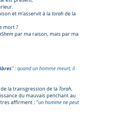
mal est présent.
rieur.
ison et m’asservit à la
torah
de la
e mort ?
aShem
par ma raison, mais par ma
ibres
" : quand un homme meurt, il
 de la transgression de la
Torah
,
 puissance du mauvais penchant au
res affirment : "
un homme ne peut