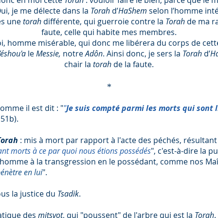
donc en moi cette
Torah
: vouloir faire le bien, parce que le 
ui, je me délecte dans la
Torah
d’
HaShem
selon l’homme inté
es une
torah
différente, qui guerroie contre la
Torah
de ma ra
faute, celle qui habite mes membres.
i, homme misérable, qui donc me libérera du corps de cett
Yéshou'a
le
Messie,
notre
Adôn
. Ainsi donc, je sers la
Torah
d’
H
chair la
torah
de la faute.
*
comme il est dit : "
"
Je suis compté parmi les morts qui sont l
51b).
Torah
: mis à mort par rapport à l'acte des péchés, résultant
ant morts à ce par quoi nous étions possédés
", c'est-à-dire la
l'homme à la transgression en le possédant, comme nos Maît
énètre en lui
".
us la justice du
Tsadik
.
ratique des
mitsvot
, qui "poussent" de l'arbre qui est la
Torah
.