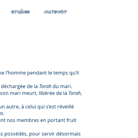
ETUDES
MITSVOT
e l’homme pendant le temps qu’il
st déchargée de la
Torah
du mari.
d son mari meurt, libérée de la
Torah
,
un autre, à celui qui s’est réveillé
em
.
aient nos membres en portant fruit
ons possédés, pour servir désormais