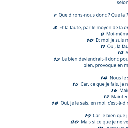
selon
Que dirons-nous donc ? Que la
7
Et la faute, par le moyen de la
m
8
Moi-même,
9
Et moi je suis 
10
Oui, la fa
11
A
12
Le bien deviendrait-il donc pou
13
bien, provoque en moi
Nous le 
14
Car, ce que je fais, je 
15
Mais
16
Mainten
17
Oui, je le sais, en moi, c’est-à
18
Car le bien que j
19
Mais si ce que je ne ve
20