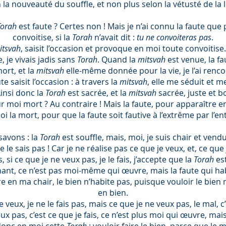
 la nouveauté du souffle, et non plus selon la vétusté de la l
Torah
est faute ? Certes non ! Mais je n’ai connu la faute que 
convoitise, si la
Torah
n’avait dit :
tu ne convoiteras pas
.
itsvah
, saisit l’occasion et provoque en moi toute convoitise
 je vivais jadis sans
Torah
. Quand la
mitsvah
est venue, la fa
mort, et la
mitsvah
elle-même donnée pour la vie, je l’ai renc
ute saisit l’occasion : à travers la
mitsvah
, elle me séduit et me
insi donc la
Torah
est sacrée, et la
mitsvah
sacrée, juste et b
r moi mort ? Au contraire ! Mais la faute, pour apparaître e
 la mort, pour que la faute soit fautive à l’extrême par l’e
savons : la
Torah
est souffle, mais, moi, je suis chair et vendu
ne le sais pas ! Car je ne réalise pas ce que je veux, et, ce que j
, si ce que je ne veux pas, je le fais, j’accepte que la
Torah
es
ant, ce n’est pas moi-même qui œuvre, mais la faute qui ha
-dire en ma chair, le bien n’habite pas, puisque vouloir le bi
en bien.
e veux, je ne le fais pas, mais ce que je ne veux pas, le mal, c’
ux pas, c’est ce que je fais, ce n’est plus moi qui œuvre, mai