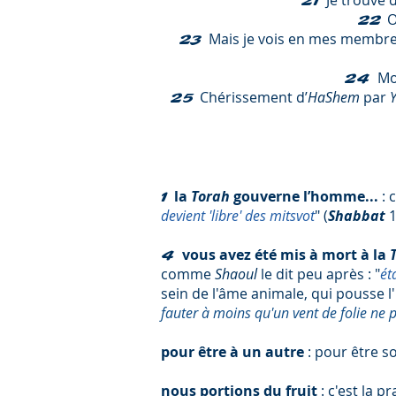
Je trouve 
21
O
22
Mais je vois en mes membr
23
Mo
24
Chérissement d’
HaShem
par
25
la
Torah
gouverne l’homme...
: 
1
devient 'libre' des mitsvot
" (
Shabbat
1
vous avez été mis à mort à la
4
comme
Shaoul
le dit peu après : "
ét
sein de l'âme animale, qui pousse 
fauter à moins qu'un vent de folie ne p
pour être à un autre
: pour être so
nous portions du fruit
: c'est la p