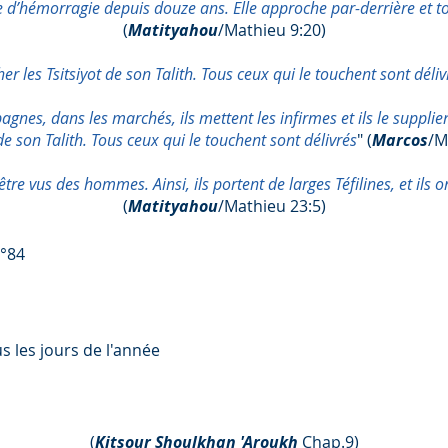
 d’hémorragie depuis douze ans. Elle approche par-derrière et tou
(
Matityahou
/Mathieu 9:20)
er les Tsitsiyot de son Talith. Tous ceux qui le touchent sont déliv
mpagnes, dans les marchés, ils mettent les infirmes et ils le suppli
 de son Talith. Tous ceux qui le touchent sont délivrés
" (
Marcos
/M
être vus des hommes. Ainsi, ils portent de larges Téfilines, et ils on
(
Matityahou
/Mathieu 23:5)
°84
s les jours de l'année
(
Kitsour Shoulkhan 'Aroukh
Chap.9)