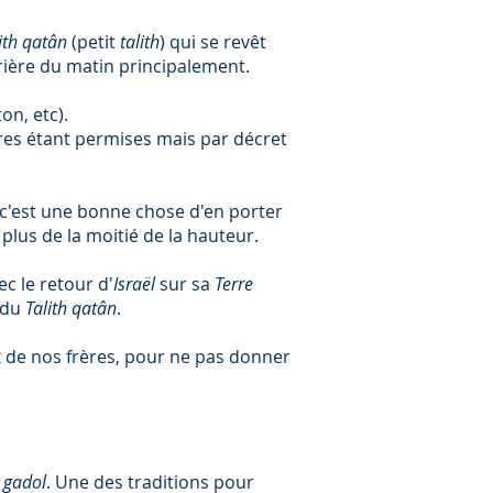
ith qatân
(petit
talith
) qui se revêt
 prière du matin principalement.
ton, etc).
ères étant permises mais par décret
c'est une bonne chose d'en porter
lus de la moitié de la hauteur.
ec le retour d'
Israël
sur sa
Terre
 du
Talith qatân
.
 de nos frères, pour ne pas donner
e
gadol
. Une des traditions pour