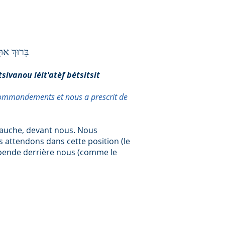
בָּרוּךְ אַת
vanou léit'atèf bétsitsit
 commandements et nous a prescrit de
 gauche, devant nous. Nous
s attendons dans cette position (le
pende derrière nous (comme le