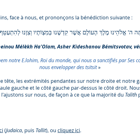
ns, face à nous, et prononçons la bénédiction suivante :
ָּה ה' אֱלֹהֵינוּ מֶלֶךְ הָעוֹלָם אֲשֶׁר קִדְשָׁנוּ בְּמִצְוֹתָיו וְצִוָּנוּ לְהִתְעַטֵּף 
einou Mélèkh Ha'Olam, Asher Kideshanou Bémitsvotav, vétsi
hem notre E.lohim, Roi du monde, qui nous a sanctifiés par Ses
nous envelopper des tsitsit
»
re tête, les extrémités pendantes sur notre droite et notre
épaule gauche et le côté gauche par-dessus le côté droit. Nou
s l'ajustons sur nous, de façon à ce que la majorité du
Talith
ci
(
Judaica
, puis
Tallit
), ou
cliquez ici
.