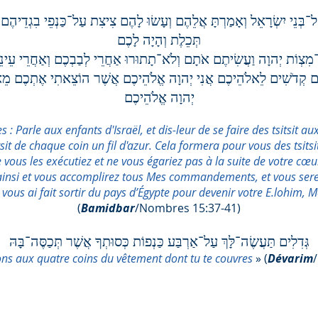
בְּנֵי יִשְׂרָאֵל וְאָמַרְתָּ אֲלֵהֶם וְעָשׂוּ לָהֶם צִיצִת עַל־כַּנְפֵי בִגְדֵיהֶם 
תְּכֵלֶת וְהָיָה לָכֶם
־מִצְו‍ֹת יְהוָה וַעֲשִׂיתֶם אֹתָם וְלֹא־תָתוּרוּ אַחֲרֵי לְבַבְכֶם וְאַחֲרֵי עֵי
ְיִיתֶם קְדֹשִׁים לֵאלֹהֵיכֶם אֲנִי יְהוָה אֱלֹהֵיכֶם אֲשֶׁר הוֹצֵאתִי אֶתְכֶם מֵ
יְהוָה אֱלֹהֵיכֶם
Parle aux enfants d'Israël, et dis-leur de se faire des tsitsit au
tsit de chaque coin un fil d'azur. Cela formera pour vous des tsits
s les exécutiez et ne vous égariez pas à la suite de votre cœur 
z ainsi et vous accomplirez tous Mes commandements, et vous serez
vous ai fait sortir du pays d’Égypte pour devenir votre E.lohim, 
(
Bamidbar
/Nombres 15:37-41)
גְּדִלִים תַּעֲשֶׂה־לָּךְ עַל־אַרְבַּע כַּנְפוֹת כְּסוּתְךָ אֲשֶׁר תְּכַסֶּה־בָּהּ
ons aux quatre coins du vêtement dont tu te couvres
» (
Dévarim