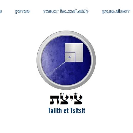
S
FETES
TORAT HAMELEKH
PARASHIOT
Talith et Tsitsit