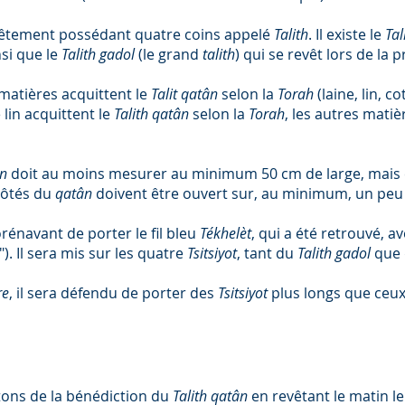
vêtement possédant quatre coins appelé
Talith
. Il existe le
Tal
nsi que le
Talith gadol
(le grand
talith
) qui se revêt lors de la
 matières acquittent le
Talit qatân
selon la
Torah
(laine, lin, co
le lin acquittent le
Talith qatân
selon la
Torah
, les autres mati
ân
doit au moins mesurer au minimum 50 cm de large, mais 
côtés du
qatân
doivent être ouvert sur, au minimum, un peu p
rénavant de porter le fil bleu
Tékhelèt
, qui a été retrouvé, av
"). Il sera mis sur les quatre
Tsitsiyot
, tant du
Talith gadol
que
re
, il sera défendu de porter des
Tsitsiyot
plus longs que ceux
tons de la bénédiction du
Talith qatân
en revêtant le matin l