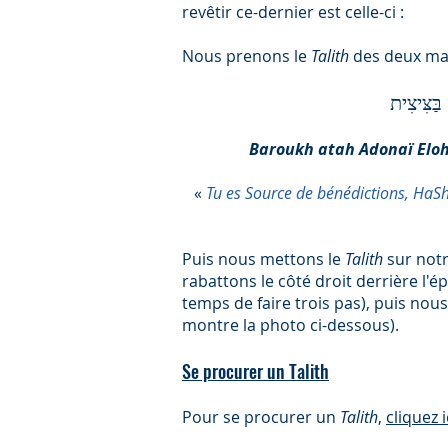
revêtir ce-dernier est celle-ci :
Nous prenons le
Talith
des deux mai
בַּצִּיצִית
Baroukh atah Adonaï Eloh
«
Tu es Source de bénédictions, HaS
Puis nous mettons le
Talith
sur not
rabattons le côté droit derrière l'
temps de faire trois pas), puis nou
montre la photo ci-dessous).
Se procurer un Talith
Pour se procurer un
Talith
,
cliquez i