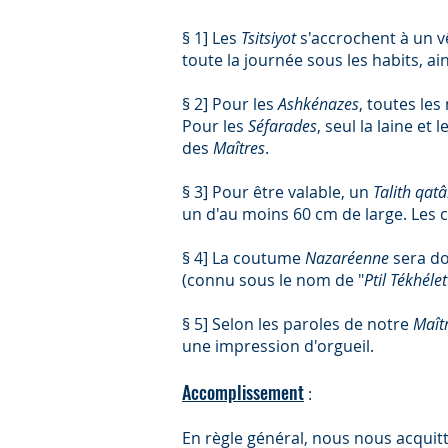
§ 1] Les
Tsitsiyot
s'accrochent à un 
toute la journée sous les habits, ai
§ 2] Pour les
Ashkénazes
, toutes les
Pour les
Séfarades
, seul la laine et 
des
Maîtres
.
§ 3] Pour être valable, un
Talith qat
un d'au moins 60 cm de large. Les 
§ 4] La coutume
Nazaréenne
sera do
(connu sous le nom de "
Ptil Tékhélet
§ 5] Selon les paroles de notre
Maît
une impression d'orgueil.
Accomplissement
:
En règle général, nous nous acquit