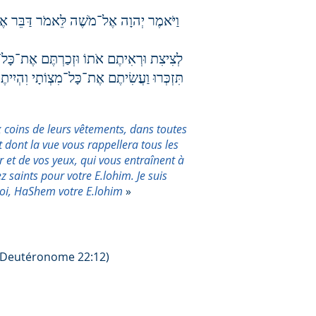
וַיֹּאמֶר יְהוָה אֶל־מֹשֶׁה לֵּאמֹר דַּבֵּר אֶל־
לְצִיצִת וּרְאִיתֶם אֹתוֹ וּזְכַרְתֶּם אֶת־כָּל
תִּזְכְּרוּ וַעֲשִׂיתֶם אֶת־כָּל־מִצְו‍ֹתָי וִה
x coins de leurs vêtements, dans toutes
it dont la vue vous rappellera tous les
et de vos yeux, qui vous entraînent à
 saints pour votre E.lohim. Je suis
Moi, HaShem votre E.lohim
»
/Deutéronome 22:12)