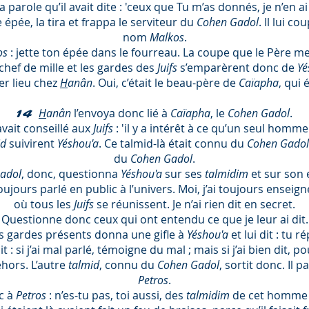
 parole qu’il avait dite : 'ceux que Tu m’as donnés, je n’en a
 épée, la tira et frappa le serviteur du
Cohen Gadol
. Il lui co
nom
Malkos
.
os
: jette ton épée dans le fourreau. La coupe que le Père me
 chef de mille et les gardes des
Juifs
s’emparèrent donc de
Yé
er lieu chez
H
anân
. Oui, c’était le beau-père de
Caïapha
, qui 
H
anân
l’envoya donc lié à
Caïapha
, le
Cohen Gadol
.
14
avait conseillé aux
Juifs
: 'il y a intérêt à ce qu’un seul homm
id
suivirent
Yéshou'a
. Ce talmid-là était connu du
Cohen Gadol
du
Cohen Gadol
.
adol
, donc, questionna
Yéshou'a
sur ses
talmidim
et sur son
 toujours parlé en public à l’univers. Moi, j’ai toujours enseign
où tous les
Juifs
se réunissent. Je n’ai rien dit en secret.
estionne donc ceux qui ont entendu ce que je leur ai dit. Voi
es gardes présents donna une gifle à
Yéshou'a
et lui dit : tu 
t : si j’ai mal parlé, témoigne du mal ; mais si j’ai bien dit,
ehors. L’autre
talmid
, connu du
Cohen Gadol
, sortit donc. Il p
Petros
.
nc à
Petros
: n’es-tu pas, toi aussi, des
talmidim
de cet homme ? 