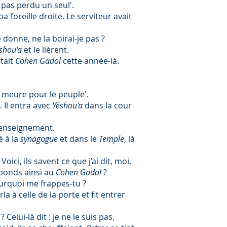
i pas perdu un seul'.
upa l’oreille droite. Le serviteur avait
 donne, ne la boirai-je pas ?
shou'a
et le lièrent.
était
Cohen Gadol
cette année-là.
e meure pour le peuple'.
. Il entra avec
Yéshou'a
dans la cour
 enseignement.
é à la
synagogue
et dans le
Temple
, là
ci, ils savent ce que j’ai dit, moi.
réponds ainsi au
Cohen Gadol
?
 pourquoi me frappes-tu ?
arla à celle de la porte et fit entrer
Celui-là dit : je ne le suis pas.