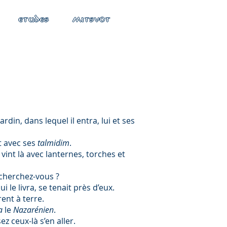
ETUDES
MITSVOT
 jardin, dans lequel il entra, lui et ses
t avec ses
talmidim
.
, vint là avec lanternes, torches et
ui cherchez-vous ?
ui le livra, se tenait près d’eux.
rent à terre.
a
le
Nazarénien
.
ez ceux-là s’en aller.