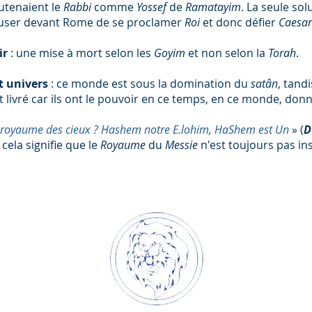
utenaient le
Rabbi
comme
Yossef
de
Ramatayim
. La seule so
ccuser devant Rome de se proclamer
Roi
et donc défier
Caesar
ir
: une mise à mort selon les
Goyim
et non selon la
Torah
.
t univers
: ce monde est sous la domination du
satân
, tand
 livré car ils ont le pouvoir en ce temps, en ce monde, donn
le royaume des cieux ? Hashem notre E.lohim, HaShem est Un
» (
D
 cela signifie que le
Royaume
du
Messie
n'est toujours pas ins