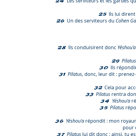
Les serviteurs et les gardes qui
24
Ils lui diren
25
Un des serviteurs du
Cohen Ga
26
Ils conduisirent donc
Yéshou'a
28
Pilatu
29
Ils répondir
30
Pilatus
, donc, leur dit : pren
31
Cela pour acc
32
Pilatus
rentra don
33
Yéshou'a
ré
34
Pilatus
répo
35
Yéshou'a
répondit : mon royaume
36
pour 
Pilatus
lui dit donc : ainsi, tu e
37