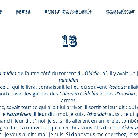
S
FETES
TORAT HAMELEKH
PARASHIOT
18
almidim
de l’autre côté du torrent du
Qidrôn
, où il y avait un
talmidim
.
 celui qui le livra, connaissait le lieu où souvent
Yéshou'a
allai
horte, avec les gardes des
Cohanim Gédolim
et des
P'roushim
armes.
nc, savait tout ce qui allait lui arriver. Il sortit et leur dit : q
a
le
Nazarénien
. Il leur dit : moi, je suis.
Yéhoudah
aussi, celui q
nd il leur dit : 'moi, je suis', ils allèrent en arrière et tombè
rogea donc à nouveau : qui cherchez-vous ? Ils dirent :
Yéshou'
: je vous ai dit : moi, je suis. Si donc vous me cherchez, laiss