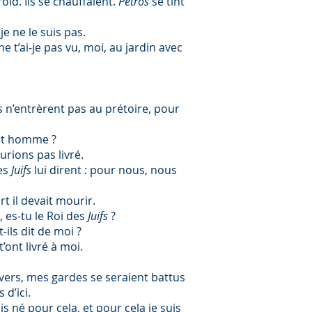
roid. Ils se chauffaient.
Petros
se tint
: je ne le suis pas.
: ne t’ai-je pas vu, moi, au jardin avec
es n’entrèrent pas au prétoire, pour
cet homme ?
aurions pas livré.
Les
Juifs
lui dirent : pour nous, nous
rt il devait mourir.
oi, es-tu le Roi des
Juifs
?
-ils dit de moi ?
t’ont livré à moi.
vers, mes gardes se seraient battus
d’ici.
uis né pour cela, et pour cela je suis