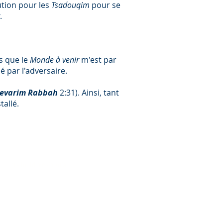
lution pour les
Tsadouqim
pour se
.
is que le
Monde à venir
m'est par
é par l'adversaire.
evarim Rabbah
2:31). Ainsi, tant
tallé.
Talmid Yeshou'a
Torat Mashia'h