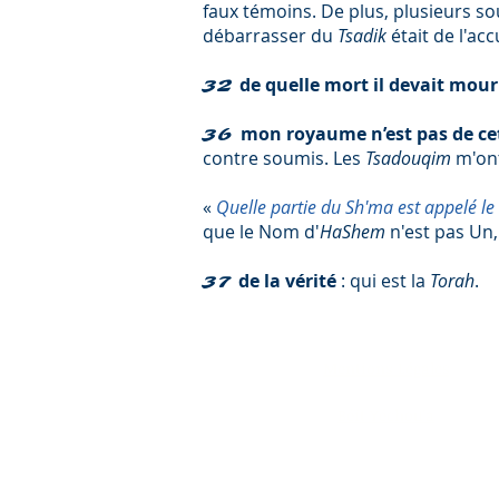
faux témoins. De plus, plusieurs so
débarrasser du
Tsadik
était de l'a
de quelle mort il devait mour
32
mon royaume n’est pas de ce
36
contre soumis. Les
Tsadouqim
m'ont
«
Quelle partie du Sh'ma est appelé 
que le Nom d'
HaShem
n'est pas Un,
de la vérité
: qui est la
Torah
.
37
Mentions Légales
Béït Yéchou'a