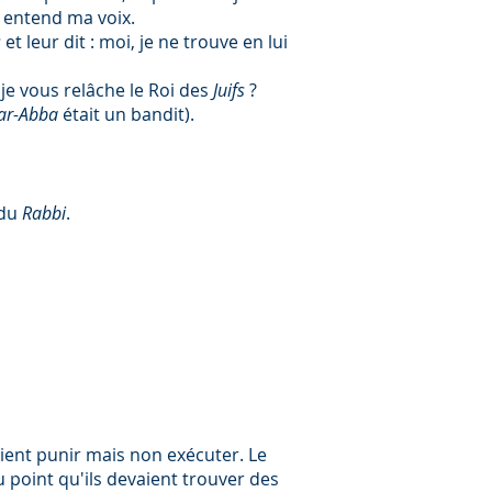
é entend ma voix.
s
et leur dit : moi, je ne trouve en lui
je vous relâche le Roi des
Juifs
?
ar-Abba
était un bandit).
 du
Rabbi
.
aient punir mais non exécuter. Le
 point qu'ils devaient trouver des