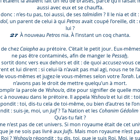
 étaient là avaient fait un feu de braises, parce qu’il faisait f
aussi avec eux et se chauffa.
t donc : n’es-tu pas, toi aussi, de ses
talmidim
? Il le nia et dit 
dol
, un parent de celui à qui
Petros
avait coupé l’oreille, dit 
lui ?
À nouveau
Petros
nia. À l’instant un coq chanta.
27
de chez
Caïapha
au prétoire. C’était le petit jour. Eux-mêm
ne pas être contaminés, afin de manger le
Pessa
h
.
s
sortit donc vers eux dehors et dit : de quoi accusez-vous 
ent et lui dirent : si celui-là n’avait pas mal agi, nous ne te l’
ez-le vous-mêmes et jugez-le vous-mêmes selon votre
Torah
. 
n’avons pas le droit de mettre quelqu’un à mort.
omplir la parole de
Yéshou'a
, dite pour signifier de quelle mo
c à nouveau dans le prétoire. Il appela
Yéshou'a
et lui dit : t
pondit : toi, dis-tu cela de toi-même, ou bien d’autres te l’ont
ndit : suis-je, moi, un
Juif
? Ta Nation et les
Cohanim Gédolim
Qu’as-tu fait ?
 n’est pas de cet univers. Si mon royaume était de cet uni
que je ne sois pas livré aux
Juifs
. Mais mon royaume n’est pas 
s Roi ?
Yéshou'a
répondit : tu dis, toi, que je suis Roi. Moi, je s