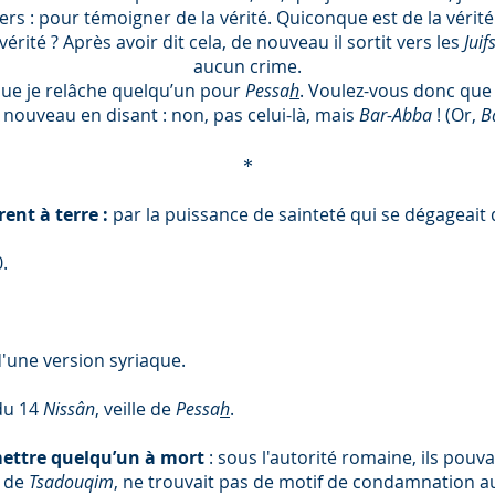
ers : pour témoigner de la vérité. Quiconque est de la vérit
a vérité ? Après avoir dit cela, de nouveau il sortit vers les
Juif
aucun crime.
que je relâche quelqu’un pour
Pessa
h
. Voulez-vous donc que 
à nouveau en disant : non, pas celui-là, mais
Bar-Abba
! (Or,
B
*
rent à terre :
par la puissance de sainteté qui se dégageait
.
d'une version syriaque.
 du 14
Nissân
, veille de
Pessa
h
.
mettre quelqu’un à mort
: sous l'autorité romaine, ils pouv
 de
Tsadouqim
, ne trouvait pas de motif de condamnation au