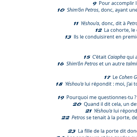
Pour accomplir la
9
Shim‘ôn Petros
, donc, ayant une
10
Yéshou'a
, donc, dit à
Petr
11
La cohorte, le
12
Ils le conduisirent en premi
13
C’était
Caïapha
qui 
15
Shim‘ôn Petros
et un autre
talm
16
Le
Cohen G
17
Yéshou'a
lui répondit : moi, j’ai
18
Pourquoi me questionnes-tu ? Qu
19
Quand il dit cela, un d
20
Yéshou'a
lui répondi
21
Petros
se tenait à la porte, d
22
La fille de la porte dit do
23