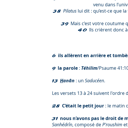
venu dans l’univ
Pilatus
lui dit : qu’est-ce que l
38
Mais c’est votre coutume 
39
Ils crièrent donc 
40
ils allèrent en arrière et tombè
6
la parole
:
Téhilim
/Psaume 41:10
9
H
anân
: un
Saducéen
.
13
Les versets 13 à 24 suivent l'ordre 
C’était le petit jour
: le matin
28
nous n’avons pas le droit de 
31
Sanhédrîn
, composé de
P'roushim
et