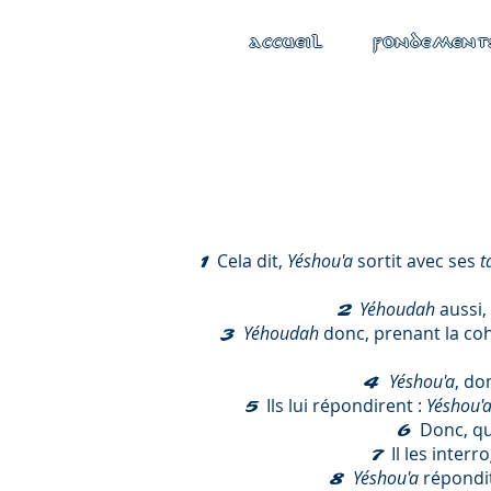
ACCUEIL
FONDEMENT
Cela dit,
Yéshou'a
sortit avec ses
t
1
Yéhoudah
aussi,
2
Yéhoudah
donc, prenant la co
3
Yéshou'a
, do
4
Ils lui répondirent :
Yéshou'
5
Donc, qua
6
Il les inter
7
Yéshou'a
répondit 
8