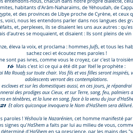
 entendons-nous, chacun dans notre propre dialecte, celui 
amites, habitants d'Arâm-Naharaïms, de Yéhoudah, de Cappa
ypte, et des provinces de Libye proche de Cyrène, et ceux q
es, voici, nous les entendons parler dans nos langues des g
éfaits, et, perplexes, ils se disaient les uns aux autres : qu'e
is d'autres se moquaient, et disaient : Ils sont pleins de vin
nze, éleva la voix, et proclama : hommes
Juifs
, et tous les ha
sachez ceci et écoutez mes paroles !
 sont pas ivres, comme vous le croyez, car c'est la troisiè
Mais c'est ici ce qui a été dit par
Yoël
le prophète :
16
drai Ma Roua
h
sur toute chair. Vos fils et vos filles seront inspirés
adolescents verront des contemplations
.
s esclaves et sur les domestiques aussi, en ces jours, je répandr
onnerai des prodiges aux Cieux, et sur Terre, sang, feu, palmiers 
era en ténèbres, et la lune en sang, face à la venu du jour d'HaShe
Et alors quiconque invoquera le Nom d'HaShem sera délivré.
21
es paroles !
Yéshou'a
le
Nazarénien
, cet homme manifesté pa
es signes qu'
HaShem
a faits par lui au milieu de vous, com
n déterminé d'
HaShem
en sa prescience, par les mains des "
s