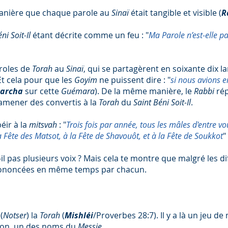
anière que chaque parole au
Sinaï
était tangible et visible (
R
ni Soit-Il
étant décrite comme un feu : "
Ma Parole n’est-elle p
roles de
Torah
au
Sinaï
, qui se partagèrent en soixante dix l
Et cela pour que les
Goyim
ne puissent dire : "
si nous avions 
archa
sur cette
Guémara
). De la même manière, le
Rabbi
ré
 amener des convertis à la
Torah
du
Saint Béni Soit-Il
.
béir à la
mitsvah
: "
Trois fois par année, tous les mâles d'entre 
 la Fête des Matsot, à la Fête de Shavouôt, et à la Fête de Soukkot
" 
-il pas plusieurs voix ? Mais cela te montre que malgré les d
rononcées en même temps par chacun.
(
Notser
) la
Torah
(
Mishléi
/Proverbes 28:7). Il y a là un jeu d
eon, un des noms du
Messie
.