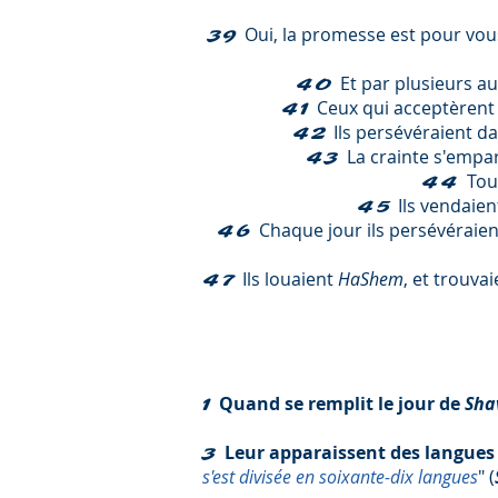
Oui, la promesse est pour vou
39
Et par plusieurs au
40
Ceux qui acceptèrent s
41
Ils persévéraient d
42
La crainte s'empar
43
Tou
44
Ils vendaien
45
Chaque jour ils persévéraie
46
Ils louaient
HaShem
, et trouvai
47
Quand se remplit le jour de
Sha
1
Leur apparaissent des langues
3
s'est divisée en soixante-dix langues
" (