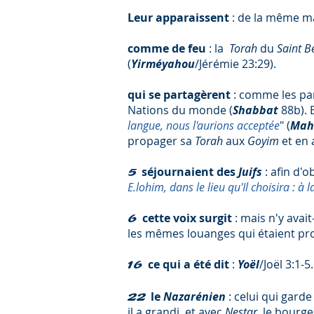
Leur apparaissent
: de la même m
comme de feu
: la
Torah
du
Saint Bé
(
Yirméyahou
/Jérémie 23:29).
qui se partagèrent
: comme les pa
Nations du monde (
Shabbat
88b). 
langue, nous l'aurions acceptée
" (
Mah
propager sa
Torah
aux
Goyim
et en
séjournaient des
Juifs
: afin d'o
5
E.lohim, dans le lieu qu'Il choisira : à
cette voix surgit
: mais n'y avait
6
les mêmes louanges qui étaient p
ce qui a été dit
:
Yoël
/Joël 3:1-5.
16
le
Nazarénien
: celui qui garde 
22
il a grandi, et avec
Nestar
, le bourg