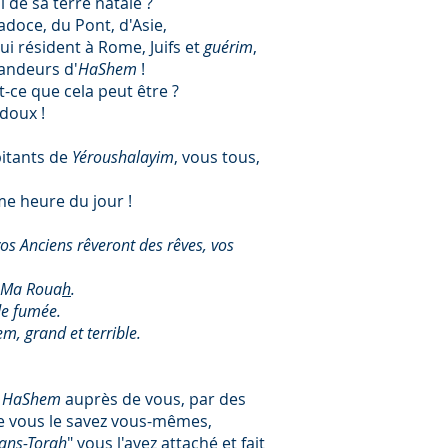
de sa terre natale ?
doce, du Pont, d'Asie,
ui résident à Rome, Juifs et
guérim
,
randeurs d'
HaShem
!
st-ce que cela peut être ?
 doux !
bitants de
Yéroushalayim
, vous tous,
me heure du jour !
, vos Anciens rêveront des rêves, vos
ai Ma Roua
h
.
de fumée.
m, grand et terrible.
r
HaShem
auprès de vous, par des
me vous le savez vous-mêmes,
ans-Torah
" vous l'avez attaché et fait