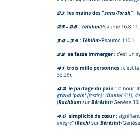
les mains des "
sans-Torah
"
: 
23
:
Téhilim
/Psaume 16:8-11.
25-28
:
Téhilim
/Psaume 110:1.
34-35
se fasse immerger
: c'est un 
38
trois mille personnes
: c'est l
41
32:28).
le partage du pain
: la nourri
42
grand 'pain'
[festin]" (
Daniel
5:1), d
(
Rachbam
sur
Béréshit
/Genèse 36:
simplicité de cœur
: signifian
46
intègre
" (
Rachi
sur
Béréshit
/Genèse 