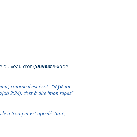
e du veau d'or (
Shémot
/Exode
in', comme il est écrit : "
il fit un
v
/Job 3:24), c'est-à-dire 'mon repas'
"
bile à tromper est appelé 'Tam',