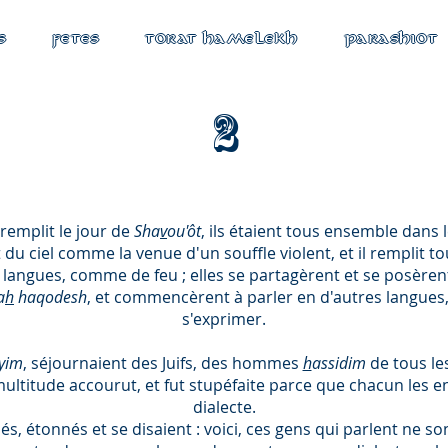
S
FETES
TORAT HAMELEKH
PARASHIOT
2
remplit le jour de
Sha
v
ou'ôt
, ils étaient tous ensemble dans 
t du ciel comme la venue d'un souffle violent, et il remplit to
langues, comme de feu ; elles se partagèrent et se posèren
a
h
haqodesh
, et commencèrent à parler en d'autres langues
s'exprimer.
yim
, séjournaient des Juifs, des hommes
h
assidim
de tous le
multitude accourut, et fut stupéfaite parce que chacun les 
dialecte.
és, étonnés et se disaient : voici, ces gens qui parlent ne so