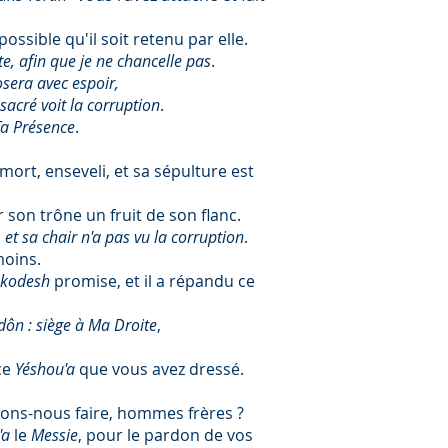
possible qu'il soit retenu par elle.
, afin que je ne chancelle pas
.
sera avec espoir,
acré voit la corruption
.
 Ta Présence
.
t mort, enseveli, et sa sépulture est
r son trône un fruit de son flanc.
et sa chair n'a pas vu la corruption
.
moins.
kodesh
promise, et il a répandu ce
ôn : siège à Ma Droite
,
ce
Yéshou'a
que vous avez dressé.
vons-nous faire, hommes frères ?
'a
le
Messie
, pour le pardon de vos