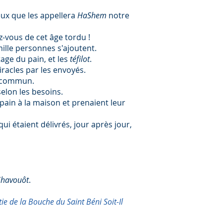
eux que les appellera
HaShem
notre
ez-vous de cet âge tordu !
mille personnes s'ajoutent.
age du pain, et les
téfilot
.
iracles par les envoyés.
n commun.
selon les besoins.
e pain à la maison et prenaient leur
qui étaient délivrés, jour après jour,
Shavouôt
.
ie de la Bouche du Saint Béni Soit-Il