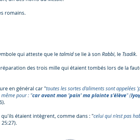
les romains.
symbole qui atteste que le
talmid
se lie à son
Rabbi
, le
Tsadik
.
a réparation des trois mille qui étaient tombés lors de la faut
ture en général car "
toutes les sortes d'aliments sont appelées 'pa
e même pour : "
car avant mon 'pain' ma plainte s'élève
" (
Iyo
6).
t qu'ils étaient intègrent, comme dans : "
celui qui n'est pas ha
25:27).