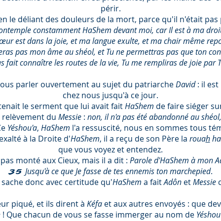
périr.
 en le déliant des douleurs de la mort, parce qu'il n'était pas 
ontemple constamment HaShem devant moi, car Il est à ma droite
œur est dans la joie, et ma langue exulte, et ma chair même repo
ras pas mon âme au shéol, et Tu ne permettras pas que ton cons
s fait connaître les routes de la vie, Tu me rempliras de joie par
vous parler ouvertement au sujet du patriarche
David
: il es
chez nous jusqu'à ce jour.
étenait le serment que lui avait fait
HaShem
de faire siéger su
 du relèvement du
Messie
:
non, il n'a pas été abandonné au shéol, 
Ce
Yéshou'a
,
HaShem
l'a ressuscité, nous en sommes tous té
xalté à la Droite d'
HaShem
, il a reçu de son Père la
roua
h
ha
que vous voyez et entendez.
 pas monté aux Cieux, mais il a dit :
Parole d'HaShem à mon Ad
Jusqu'à ce que Je fasse de tes ennemis ton marchepied
.
35
l
sache donc avec certitude qu'
HaShem
a fait
Adôn
et
Messie
ur piqué, et ils dirent à
Kéfa
et aux autres envoyés : que de
h
! Que chacun de vous se fasse immerger au nom de
Yéshou