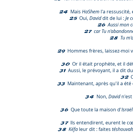
Mais
HaShem
l'a ressuscité,
24
Oui,
David
dit de lui :
Je c
25
Aussi mon c
26
car Tu n'abandonne
27
Tu m'a
28
Hommes frères, laissez-moi 
29
Or il était prophète, et il d
30
Aussi, le prévoyant, il a dit
31
32
Maintenant, après qu'il a été e
33
Non,
David
n'est
34
Que toute la maison d'
Israë
36
Ils entendirent, eurent le cœ
37
Kéfa
leur dit : faites
téshouva
38