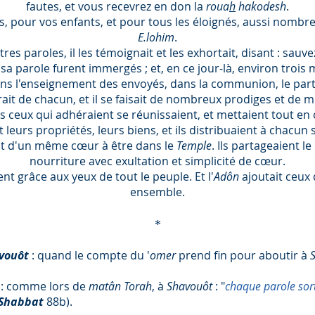
fautes, et vous recevrez en don la
roua
h
hakodesh
.
s, pour vos enfants, et pour tous les éloignés, aussi nombr
E.lohim
.
tres paroles, il les témoignait et les exhortait, disant : sauv
a parole furent immergés ; et, en ce jour-là, environ trois 
ans l'enseignement des envoyés, dans la communion, le part
ait de chacun, et il se faisait de nombreux prodiges et de m
s ceux qui adhéraient se réunissaient, et mettaient tout e
t leurs propriétés, leurs biens, et ils distribuaient à chacun 
nt d'un même cœur à être dans le
Temple
. Ils partageaient l
nourriture avec exultation et simplicité de cœur.
ent grâce aux yeux de tout le peuple. Et l'
Adôn
ajoutait ceux 
ensemble.
*
vouôt
: quand le compte du '
omer
prend fin pour aboutir à
: comme lors de
matân Torah
, à
Shavouôt
: "
chaque parole sort
Shabbat
88b).