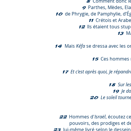
Comment donc les
8
Parthes, Mèdes, El
9
de Phrygie, de Pamphylie, d’Ég
10
Crétois et Arab
11
Ils étaient tous stup
12
Ma
13
Mais
Kéfa
se dressa avec les o
14
Ces hommes ne
15
Et c'est après quoi, Je répan
17
Sur le
18
Je d
19
Le soleil tourn
20
Hommes d'
Israël
, écoutez c
22
pouvoirs, des prodiges et d
lui-même livré selon le dessei
23