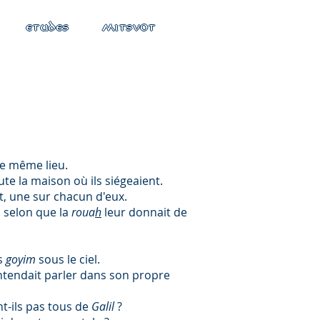
ETUDES
MITSVOT
le même lieu.
ute la maison où ils siégeaient.
t, une sur chacun d'eux.
, selon que la
roua
h
leur donnait de
s
goyim
sous le ciel.
entendait parler dans son propre
nt-ils pas tous de
Galil
?