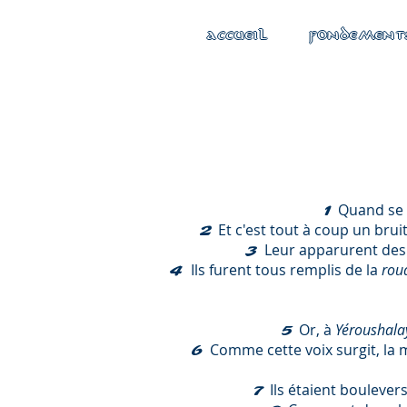
ACCUEIL
FONDEMENT
Quand se 
1
Et c'est tout à coup un brui
2
Leur apparurent des 
3
Ils furent tous remplis de la
rou
4
Or, à
Yéroushala
5
Comme cette voix surgit, la 
6
Ils étaient boulevers
7