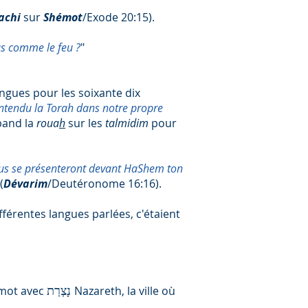
achi
sur
Shémot
/Exode 20:15).
as comme le feu ?
"
angues pour les soixante dix
entendu la Torah dans notre propre
pand la
roua
h
sur les
talmidim
pour
vous se présenteront devant HaShem ton
(
Dévarim
/Deutéronome 16:16).
ifférentes langues parlées, c'étaient
e mot avec
Nazareth, la ville où
נָצְרַת‬