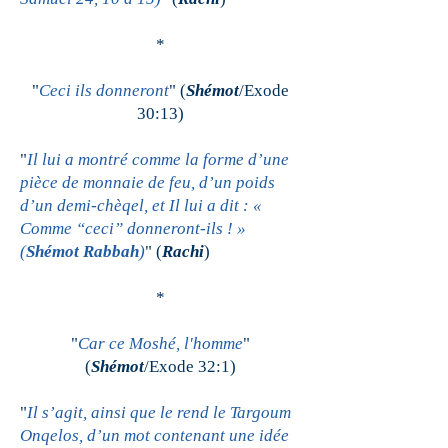
*
"
Ceci ils donneront
" (
Shémot
/Exode
30:13)
"
Il lui a montré comme la forme d’une
pièce de monnaie de feu, d’un poids
d’un demi-chèqel, et Il lui a dit : «
Comme “ceci” donneront-ils ! »
(
Shémot Rabbah
)
" (
Rachi
)
*
"
Car ce Moshé, l'homme
"
(
Shémot
/Exode 32:1)
"
Il s’agit, ainsi que le rend le Targoum
Onqelos, d’un mot contenant une idée