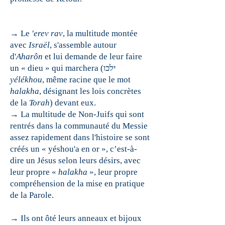
→ Le
'erev rav
, la multitude montée
avec
Israël
, s'assemble autour
d'
Aharôn
et lui demande de leur faire
un « dieu » qui marchera (ילכו
yélékhou
, même racine que le mot
halakha
, désignant les lois concrètes
de la
Torah
) devant eux.
→ La multitude de Non-Juif
s
qui sont
rentrés dans la communauté du Messie
assez rapidement dans l'histoire se sont
créés un « yéshou'a en or », c’est-à-
dire un Jésus selon leurs désirs, avec
leur propre «
halakha
», leur propre
compréhension de la mise en pratique
de la Parole.
→ Ils ont ôté leurs anneaux et bijoux