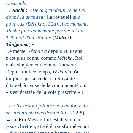
Descends
»
→
Rachi
: «
De ta grandeur. Je ne t'ai
donné la grandeur
[la royauté]
que
pour eux (Bérakhot 32a). A ce moment,
Moshé fut excommunié par décret du «
Tribunal d'en -Haut
» (
Midrash
Tân
h
ouma
) »
De même,
Yéshou'a
depuis 2000 ans
n'est plus connu comme
Mélekh
, Roi,
mais simplement comme 'sauveur'.
Depuis tout ce temps,
Yéshou'a
n'a
toujours pas accédé à la
Royauté
d'Israël, à cause de la communauté qui
« s'est écartée de la voie prescrite » !
→ «
Ils se sont fait un veau en fonte, ils
se sont prosternés devant lui
» (32:8)
→ Le Roi Messie Juif
est devenu un
jésus chrétien, et a été transformé en un