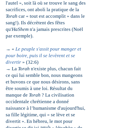
l'autel », soit là où se trouve le sang des
sacrifices, ont aboli la pratique de la
Torah
car « tout est accomplit » dans le
sang!). Ils décrètent des fêtes
qu'
HaShem
n'a jamais prescrites (Noël
par exemple).
→ «
Le peuple s'assit pour manger et
pour boire, puis il se levèrent et se
divertir
» (32:6)
→ La
Torah
n'existe plus, chacun fait
ce qui lui semble bon, nous mangeons
et buvons ce que nous désirons, sans
être soumis à une loi. Résultat du
manque de
Torah
? La civilisation
occidentale chrétienne a donné
naissance à l’humanisme d'aujourd'hui,
sa fille légitime, qui « se lève et se
divertit ». En hébreu, le mot pour
divertir se dit ici לצחק «
létsa
h
èq
» de