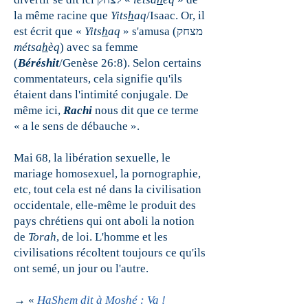
la même racine que
Yits
h
aq
/Isaac. Or, il
est écrit que «
Yits
h
aq
» s'amusa (מצחק
métsa
h
èq
) avec sa femme
(
Béréshit
/Genèse 26:8). Selon certains
commentateurs, cela signifie qu'ils
étaient dans l'intimité conjugale. De
même ici,
Rachi
nous dit que ce terme
« a le sens de débauche ».
Mai 68, la libération sexuelle, le
mariage homosexuel, la pornographie,
etc, tout cela est né dans la civilisation
occidentale, elle-même le produit des
pays chrétiens qui ont aboli la notion
de
Torah
, de loi. L'homme et les
civilisations récoltent toujours ce qu'ils
ont semé, un jour ou l'autre.
→ «
HaShem dit à Moshé : Va !