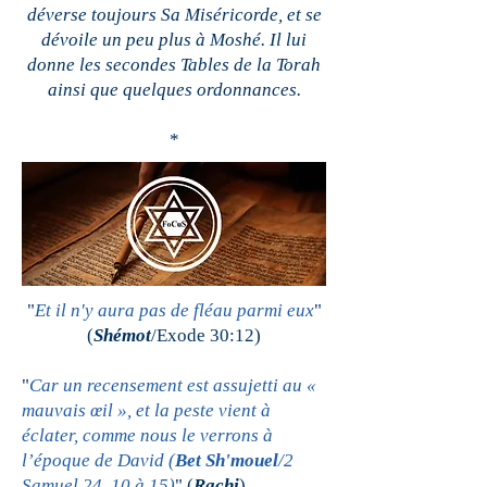
déverse toujours Sa Miséricorde, et se
dévoile un peu plus à Moshé. Il lui
donne les secondes Tables de la Torah
ainsi que quelques ordonnances.
*
"
Et il n'y aura pas de fléau parmi eux
"
(
Shémot
/Exode 30:12)
"
Car un recensement est assujetti au «
mauvais œil », et la peste vient à
éclater, comme nous le verrons à
l’époque de David (
Bet Sh'mouel
/2
Samuel 24, 10 à 15)
" (
Rachi
)