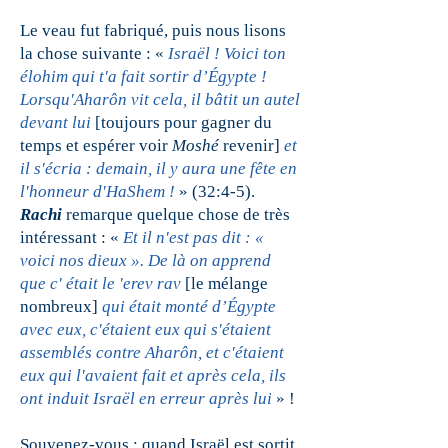
Le veau fut fabriqué, puis nous lisons
la chose suivante : «
Israël ! Voici ton
élohim qui t'a fait sortir d’Égypte !
Lorsqu'Aharôn vit cela, il bâtit un autel
devant lui
[toujours pour gagner du
temps et espérer voir
Moshé
revenir]
et
il s'écria : demain, il y aura une fête en
l'honneur d'HaShem !
» (32:4-5).
Rachi
remarque quelque chose de très
intéressant : «
Et il n'est pas dit : «
voici nos dieux ». De là on apprend
que c' était le 'erev rav
[le mélange
nombreux]
qui était monté d’Égypte
avec eux, c'étaient eux qui s'étaient
assemblés contre Aharôn, et c'étaient
eux qui l'avaient fait et après cela, ils
ont induit Israël en erreur après lui
» !
Souvenez-vous : quand Israël est sortit