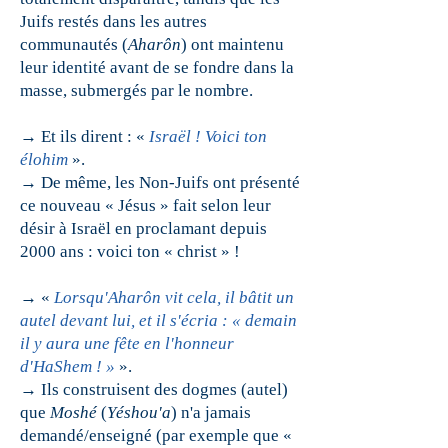
Juifs restés dans les autres
communautés (
Aharôn
) ont maintenu
leur identité avant de se fondre dans la
masse, submergés par le nombre.
→ Et ils dirent : «
Israël ! Voici ton
élohim
».
→ De même, les
Non-Juifs ont présenté
ce nouveau « Jésus » fait selon leur
désir à Israël en proclamant depuis
2000 ans : voici ton « christ » !
→ «
Lorsqu'Aharôn vit cela, il bâtit un
autel devant lui, et il s'écria : « demain
il y aura une fête en l'honneur
d'HaShem ! »
».
→ Ils construisent des dogmes (autel)
que
Moshé
(
Yéshou'a
) n'a jamais
demandé/enseigné (par exemple que «