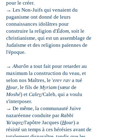
pour le créer.
→ Les
Non-Juifs qui venaient du
paganisme ont donné de leurs
connaissances idolâtres pour
construire la religion d'
Édom
, soit le
christianisme, qui est un assemblage de
Judaïsme et des religions païennes de
l'époque.
→
Aharôn
a tout fait pour retarder au
maximum la construction du veau, et
selon nos Maîtres, le '
erev rav
a tué
H
our
, le fils de
Myriam
(sœur de
Moshé
) et
Cale
v
/Caleb, qui a voulu
s'interposer.
→ De même, la communauté Juive
nazaréenne
conduite par
Rabbi
Ya'aqo
v
/l'apôtre Jacques (
H
our
) a
résisté un temps à ces hérésies avant de
totalement disparaître, tandis que les