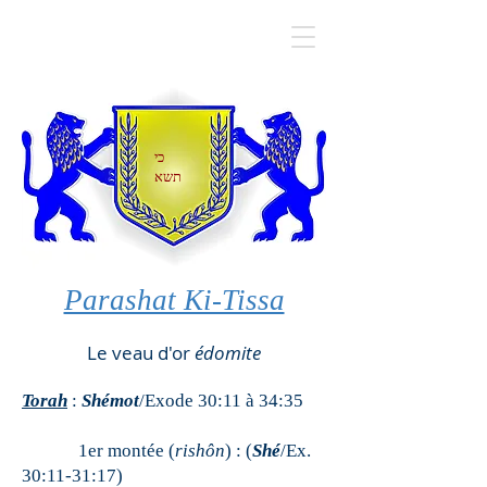
כי
תשא
Parashat Ki-Tissa
Le veau d'or
édomite
Torah
:
Shémot
/Exode 30:11 à 34:35
1er montée (
rishôn
) : (
Shé
/Ex.
30:11-31:17)