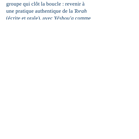
groupe qui clôt la boucle : revenir à
une pratique authentique de la
Torah
(écrite et orale), avec
Yéshou'a
comme
Rabbi
, retrouver le travail commencé il
y a 2000 ans par les apôtres, les
talmidîm
, pas ceux que Rome a créés,
mais ces douze vrais Juifs de
Torah
qui, de leur
Terre d'Israël, ont illuminé
le monde.
Alors, la réparation de notre faute du
veau d'or sera totale et définitive !
* * *