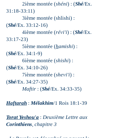
2ième montée (
shéni
) : (
Shé
/Ex.
31:18-33:11)
3ième montée (shlishi) :
(
Shé
/Ex. 33:12-16)
4ième montée (
révi'i
) : (
Shé
/Ex.
33:17-23)
5ième montée (
h
amishi
) :
(
Shé
/Ex. 34:1-9)
6ième montée (
shishi
) :
(
Shé
/Ex. 34:10-26)
7ième montée (
shevi'i
) :
(
Shé
/Ex. 34:27-35)
Maftir
: (
Shé
/Ex. 34:33-35)
Haftarah
:
Mélakhim
/1 Rois 18:1-39
Torat Yeshou'a
:
Deuxième Lettre aux
Corinthiens
, chapitre 3