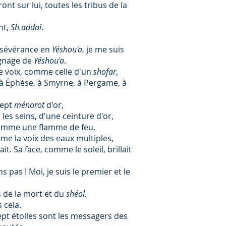
ront sur lui, toutes les tribus de la
nt,
Sh.addaï
.
ersévérance en
Yéshou'a
, je me suis
gnage de
Yéshou'a
.
de voix, comme celle d'un
shofar
,
, à Éphèse, à Smyrne, à Pergame, à
sept
ménorot
d'or,
 les seins, d'une ceinture d'or,
comme une flamme de feu.
me la voix des eaux multiples,
. Sa face, comme le soleil, brillait
s pas ! Moi, je suis le premier et le
lés de la mort et du
shéol
.
 cela.
sept étoiles sont les messagers des