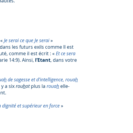
nautés.
 «
Je serai ce que Je serai
»
dans les futurs exils comme Il est
uté, comme il est écrit : «
Et ce sera
rie 14:9). Ainsi,
l’Etant
, dans votre
ua
h
de sagesse et d'intelligence, roua
h
l y a six
rou
h
ot
plus la
roua
h
elle-
nt.
 dignité et supérieur en force
»