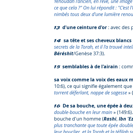
Yéhoudah l'ancien, en rêve, une imag
ce que cela ?" On lui répondit : "C'est 
nimbés tous deux d'une lumière renouv
d'une ceinture d'or
: avec des 
13
sa tête et ses cheveux blanc
14
secrets de la Torah, et il l'a trouvé int
Béréshit
/Genèse 37:3).
semblables à de l'airain
: comme
15
sa voix comme la voix des eaux m
10:6),
ce qui signifie également que
torrent déferlant, nappe de sagesse
» 
De sa bouche, une épée à deu
16
double-bouche en leur main
» (149:6)
bouche d'un homme (
Rashi
,
Ibn 'E
plus tranchante que toute épée doubl
leur bouclier, et la Torah et la téfilah 