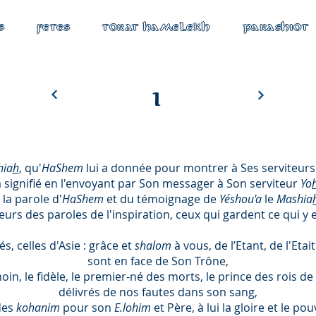
S
FETES
TORAT HAMELEKH
PARASHIOT
1
hia
h
, qu'
HaShem
lui a donnée pour montrer à Ses serviteurs 
 a signifié en l'envoyant par Son messager à Son serviteur
Yo
la parole d'
HaShem
et du témoignage de
Yéshou'a
le
Mashia
eurs des paroles de l'inspiration, ceux qui gardent ce qui y e
 celles d'Asie : grâce et
shalom
à vous, de l’Etant, de l'Eta
sont en face de Son Trône,
oin, le fidèle, le premier-né des morts, le prince des rois de 
délivrés de nos fautes dans son sang,
des
kohanim
pour son
E.lohim
et Père, à lui la gloire et le po