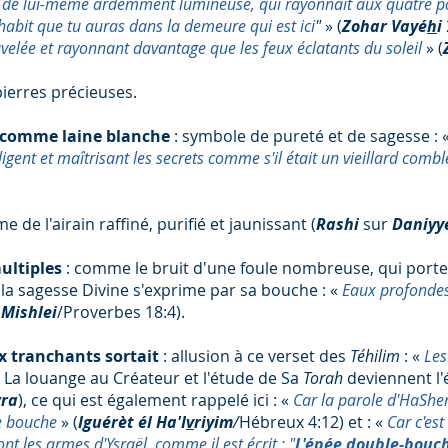
e de lui-même ardemment lumineuse, qui rayonnait aux quatre poi
l'habit que tu auras dans la demeure qui est ici
"
» (
Zohar Vayé
h
i
elée et rayonnant davantage que les feux éclatants du soleil
» (
pierres précieuses.
s comme laine blanche
: symbole de pureté et de sagesse : 
elligent et maîtrisant les secrets comme s'il était un vieillard comb
 de l'airain raffiné, purifié et jaunissant (
Rashi
sur
Daniyy
ultiples
: comme le bruit d'une foule nombreuse, qui porte 
 la sagesse Divine s'exprime par sa bouche : «
Eaux profondes
(
Mishlei
/Proverbes 18:4).
x tranchants sortait
: allusion à ce verset des
Téhilim
: «
Les
. La louange au Créateur et l'étude de Sa
Torah
deviennent l'
zra
), ce qui est également rappelé ici : «
Car la parole d'HaSh
e bouche
» (
Iguérèt él Ha'I
v
riyim
/
Hébreux 4:12) et : «
Car c'est
sont les armes d'Ysraël, comme il est écrit : "
L'épée double-bouc