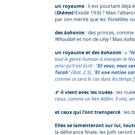
un royaume
: il est pourtant déjà 
(
Shémot
/Exode 19:6) ? Mais l'allian
par son mérite que les
Yisraélites
so
des
kohanim
: des princes, comme 
Yéhoudah
et non de
Lévy
! Mais
koh
un royaume et des
kohanim
: «
"
V
tout le genre humain à invoquer le No
ainsi qu'il est écrit : "
Et vous, vous s
Torah
" (ibid. 2:3), "
Et une nation sa
comme ce sera le cas dans les temps 
il vient avec les nuées
: les nué
7
cieux, comme un bèn Adâm. Il vint, arri
et ceux qui l'ont transpercé
: les
t
Elles se lamenteront sur lui, toute
la délivrance finale, les Juifs sero