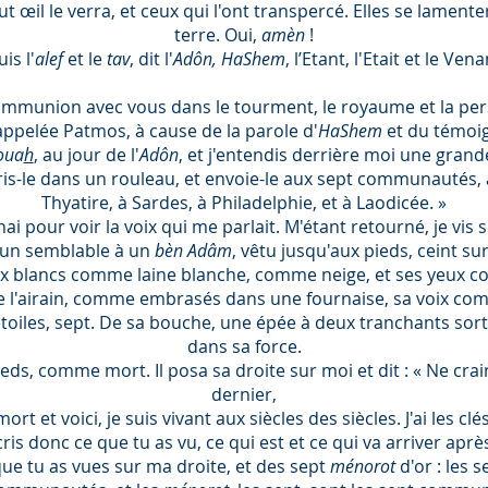
out œil le verra, et ceux qui l'ont transpercé. Elles se lamente
terre. Oui,
amèn
!
is l'
alef
et le
tav
, dit l'
Adôn, HaShem
, l’Etant, l'Etait et le Vena
 communion avec vous dans le tourment, le royaume et la p
 appelée Patmos, à cause de la parole d'
HaShem
et du témoi
oua
h
, au jour de l'
Adôn
, et j'entendis derrière moi une gran
 écris-le dans un rouleau, et envoie-le aux sept communautés
Thyatire, à Sardes, à Philadelphie, et à Laodicée. »
ai pour voir la voix qui me parlait. M'étant retourné, je vis 
 un semblable à un
bèn Adâm
, vêtu jusqu'aux pieds, ceint sur
eux blancs comme laine blanche, comme neige, et ses yeux 
e l'airain, comme embrasés dans une fournaise, sa voix com
oiles, sept. De sa bouche, une épée à deux tranchants sortait
dans sa force.
eds, comme mort. Il posa sa droite sur moi et dit : « Ne crain
dernier,
 mort et voici, je suis vivant aux siècles des siècles. J'ai les c
cris donc ce que tu as vu, ce qui est et ce qui va arriver après
que tu as vues sur ma droite, et des sept
ménorot
d'or : les 