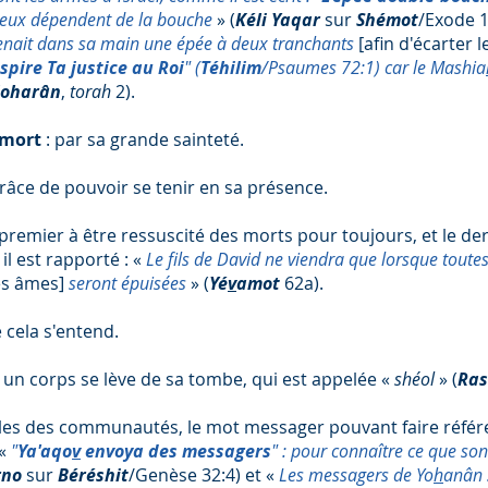
 deux dépendent de la bouche
» (
Kéli Yaqar
sur
Shémot
/Exode 
l tenait dans sa main une épée à deux tranchants
[afin d'écarter 
spire Ta justice au Roi
" (
Téhilim
/Psaumes 72:1) car le Mashia
Moharân
,
torah
2).
 mort
: par sa grande sainteté.
it grâce de pouvoir se tenir en sa présence.
 premier à être ressuscité des morts pour toujours, et le de
il est rapporté : «
Le fils de David
ne viendra que lorsque toutes
des âmes]
seront épuisées
» (
Yé
v
amot
62a).
cela s'entend.
ar un corps se lève de sa tombe, qui est appelée «
shéol
» (
Ra
les des communautés, le mot messager pouvant faire référ
 «
"
Ya'aqo
v
envoya des messagers
" : pour connaître ce que son
rno
sur
Béréshit
/Genèse 32:4) et «
Les messagers de Yo
h
anân s