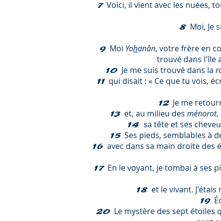
Voici, il vient avec les nuées, t
7
Moi, Je su
8
Moi
Yo
h
anân
, votre frère en
9
trouvé dans l'île
Je me suis trouvé dans la
r
10
qui disait : « Ce que tu vois,
11
Je me retourn
12
et, au milieu des
ménorot
,
13
sa tête et ses chev
14
Ses pieds, semblables à d
15
avec
dans sa main droite des ét
16
En le voyant, je tombai à ses pi
17
et le vivant. J'étais
18
É
19
Le mystère des sept étoiles 
20