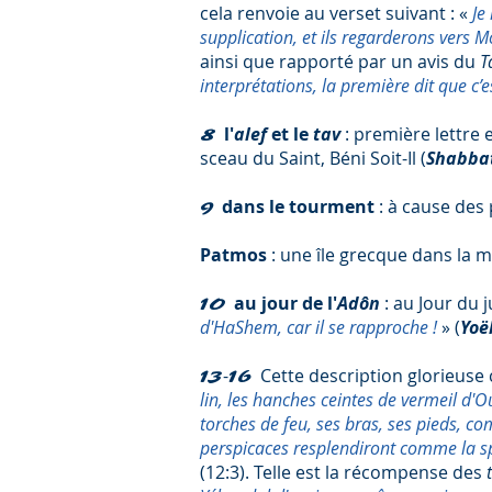
cela renvoie au verset suivant : «
Je
supplication, et ils regarderons vers M
ainsi que rapporté par un avis du
T
interprétations, la première dit que c’
l'
alef
et le
tav
: première lettre 
8
sceau du Saint, Béni Soit-Il (
Shabba
dans le tourment
: à cause des
9
Patmos
: une île grecque dans la 
au jour de l'
Adôn
: au Jour du 
10
d'HaShem, car il se rapproche !
» (
Yoë
-
Cette description glorieus
13
16
lin, les hanches ceintes de vermeil d'
torches de feu, ses bras, ses pieds, c
perspicaces resplendiront comme la sp
(12:3). Telle est la récompense des