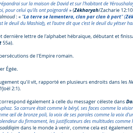
 répandrai sur la maison de David et sur l'habitant de Yéroushal
oi, pour celui qu'ils ont poignardé
» (
Zékharyah
/Zacharie 12:10
almoud
: «
"
La terre se lamentera, clan par clan à part
" (
Zé
est le deuil du Mashia
h
, et l’autre dit que c’est le deuil du yétser h
et dernière lettre de l'alphabet hébraïque, débutant et finis
t
55a).
 persécutions de l'Empire romain.
mer Égée.
jugement qu'il vit, rapporté en plusieurs endroits dans les
N
l
/Joël 2:1).
e correspond également à celle du messager céleste dans
Da
Ouphaz. Sa carrure était comme le béryl, ses faces comme la visi
omme œil de bronze poli, la voix de ses paroles comme la voix d'u
lendeur du firmament, les justificateurs des multitudes comme le
tsaddiqim
dans le monde à venir, comme cela est également r