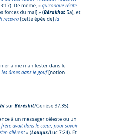
13:17). De même, «
quiconque récite
les forces du mal]
» (
Bérakhot
5a), et
h
recevra
[cette épée de]
la
rnier à me manifester dans le
 les âmes dans le gouf
[notion
shi
sur
Béréshit
/Genèse 37:35).
ence à un messager céleste ou un
 frère avait dans le cœur, pour savoir
’en allèrent
» (
Louqas
/Luc 7:24). Et