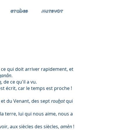
ETUDES
MITSVOT
ce qui doit arriver rapidement, et
h
anân
.
h
, de ce qu'il a vu.
st écrit, car le temps est proche !
it et du Venant, des sept
rou
h
ot
qui
la terre, lui qui nous aime, nous a
uvoir, aux siècles des siècles,
amèn
!