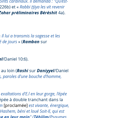
nts cardinaux. Il demanda : "Qu'est-
226b) et «
Rabbi
H
iya les vit revenir
Zohar préliminaires Béréshit
4a).
«
Il lui a transmis la sagesse et les
lé de jours
» (
Ramban
sur
el
/Daniel 10:6).
au loin (
Rashi
sur
Daniyyel
/Daniel
, paroles d'une bouche d'homme,
 exaltations d'E.l en leur gorge, l'épée
épée à double tranchant dans la
em
[proclamée]
est vivante, énergique,
 Hashem, béni et loué Soit-Il, qui est
he en leur main
" (
Téhilim
/Psaumes