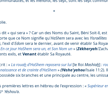
communautés, et les
ménorot
, les sept, sont les sept commu
*
olie.
s dit « qui sera » ? Car un des Noms du Saint, Béni Soit-Il, est
orte que ce Nom signifie qu'
HaShem
sera avec les
Yisraélites
 l'exil d'
Edom
sera le dernier, avant de venir établir Sa Roya
re. En ce jour HaShem sera un, et Son Nom un
» (
Zékharyah
/Zacha
nts exils, et
Venant
établir Sa Royauté.
crit
: «
La roua
h
d'HaShem reposera sur lui
[le Roi
Mashia
h
]
: ro
naissance et de crainte d'HaShem
»
(Yésha'yahou
/Isaïe 11:2). I
possède six branches et une principale au centre, les unissa
es premières lettres en hébreu de l'expression : «
Supérieur en
Yéshou'a
.
ישוע