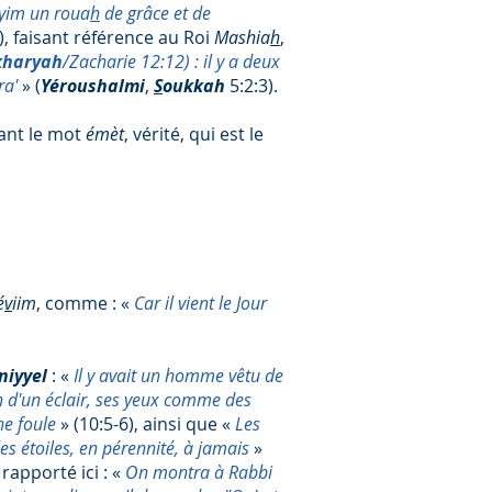
ayim un roua
h
de grâce et de
), faisant référence au Roi
Mashia
h
,
kharyah
/Zacharie 12:12) : il y a deux
ara'
»
(
Yéroushalmi
,
S
oukkah
5:2:3).
sant le mot
émèt
, vérité, qui est le
é
v
iim
, comme : «
Car il vient le Jour
niyyel
: «
Il y avait un homme vêtu de
on d'un éclair, ses yeux comme des
ne foule
» (10:5-6), ainsi que «
Les
s étoiles, en pérennité, à jamais
»
apporté ici : «
On montra à Rabbi