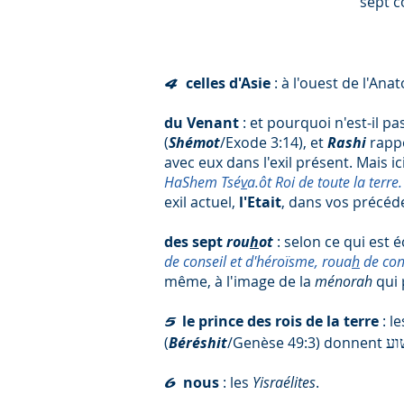
sept 
celles d'Asie
: à l'ouest de l'Anat
4
du Venant
: et pourquoi n'est-il pa
(
Shémot
/Exode 3:14), et
Rashi
rapp
avec eux dans l'exil présent. Mais ici,
HaShem Tsé
v
a.ôt Roi de toute la ter
exil actuel,
l'Etait
, dans vos précéde
des sept
rou
h
ot
: selon ce qui est é
de conseil et d'héroïsme, roua
h
de con
même, à l'image de la
ménorah
qui 
le prince des rois de la terre
: l
5
(
Béréshit
/Genèse 49:3) donnent
nous
: les
Yisraélites
.
6