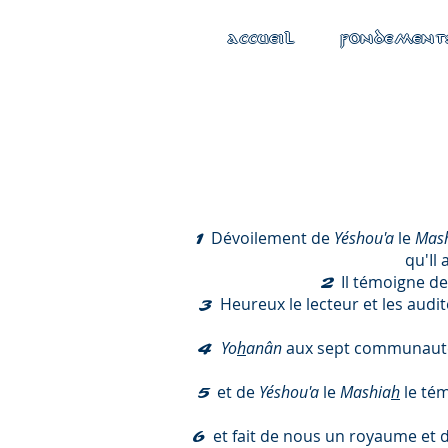
ACCUEIL
FONDEMENT
Dévoilement de
Yéshou'a
le
Mas
1
qu'Il
Il témoigne
de 
2
Heureux le lecteur et les audit
3
Yo
h
anân
aux sept communautés,
4
et de
Yéshou'a
le
Mashia
h
le tém
5
et fait de nous un royaume et 
6