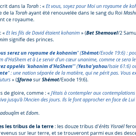
écrit dans la
Torah
: «
Et vous, soyez pour Moi un royaume de ko
ce de la
Torah
ayant été renouvelée dans le sang du Roi
Mash
nt ce royaume.
: «
Et les fils de David étaient kohanim
» (
Bet Shemouel
/2 Samue
anim
signifie des princes.
ous serez un royaume de kohanim
" (
Shémot
/Exode 19:6) : po
m d'HaShem et à Le servir d'un cœur unanime, comme ce sera le r
erez appelés 'kohanim d'HaShem'
" (
Yesha'yahou
/Isaïe 61:6) o
inte
" : une nation séparée de la matière, qui ne périt pas. Vous
futurs
» (
S
forno
sur
Shémot
/Exode 19:6).
es de gloire, comme : «
J'étais à contempler aux contemplations d
va jusqu'à l'Ancien des jours. Ils le font approcher en face de Lui
sadouqîm
et
Edom
.
s les tribus de la terre
: les douze tribus d'
érèts Yisraël
fero
nt revenus sur leur terre, et se trouveront parmi eux des de