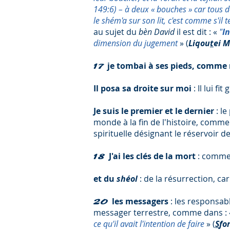
149:6) – à deux « bouches » car tous
le shém'a sur son lit, c'est comme s'i
au sujet du
bèn David
il est dit : «
"
In
dimension du jugement
» (
Liqou
t
ei 
je tombai à ses pieds, comme
17
Il posa sa droite sur moi
: Il lui f
Je suis le premier et le dernier
: le
monde à la fin de l'histoire, comme 
spirituelle désignant le réservoir 
J'ai les clés de la mort
: comme 
18
et du
shéol
: de la résurrection, c
les messagers
: les responsab
20
messager terrestre, comme dans :
ce qu'il avait l'intention de faire
» (
S
fo