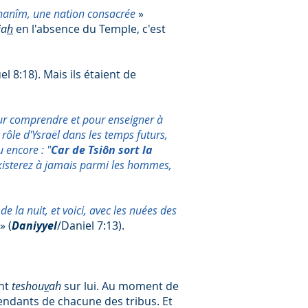
hanîm, une nation consacrée
»
ia
h
en l'absence du Temple, c'est
l 8:18). Mais ils étaient de
ur comprendre et pour enseigner à
ôle d'Ysraël dans les temps futurs,
u encore : "
Car de Tsiôn sort la
 existerez à jamais parmi les hommes,
e la nuit, et voici, avec les nuées des
» (
Daniyyel
/Daniel 7:13).
nt
teshou
v
ah
sur lui. Au moment de
scendants de chacune des tribus. Et