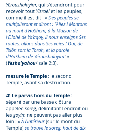
Yéroushalayim
, qui s'étendront pour
recevoir tout
Yisraël
et les peuples,
comme il est dit : «
Des peuples se
multiplieront et diront : "Allez ! Montons
au mont d'HaShem, à la Maison de
l'E.lohé de Ya'aqo
v
. Il nous enseigne Ses
routes, allons dans Ses voies ! Oui, de
Tsiôn sort la Torah, et la parole
d'HaShem de Yéroushalayim"
»
(
Yesha'yahou
/Isaïe 2:3).
mesure le Temple
: le second
Temple, avant sa destruction.
Le parvis hors du Temple
:
2
séparé par une basse clôture
appelée
soreg
, délimitant l'endroit où
les
goyim
ne peuvent pas aller plus
loin : «
À l’intérieur
[sur le mont du
Temple]
se trouve le soreg, haut de dix