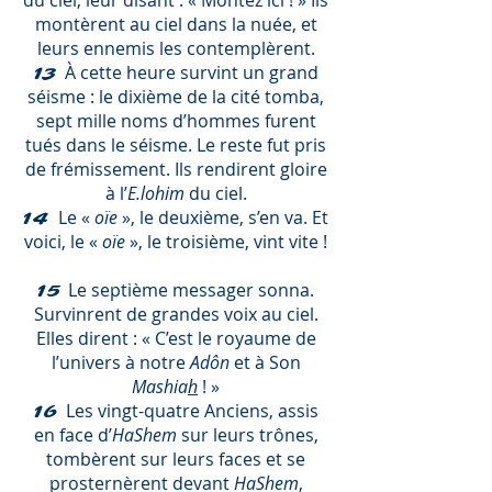
du ciel, leur disant : « Montez ici ! » Ils
montèrent au ciel dans la nuée, et
leurs ennemis les contemplèrent.
À cette heure survint un grand
13
séisme : le dixième de la cité tomba,
sept mille noms d’hommes furent
tués dans le séisme. Le reste fut pris
de frémissement. Ils rendirent gloire
à l’
E.lohim
du ciel.
Le «
oïe
», le deuxième, s’en va. Et
14
voici, le «
oïe
», le troisième, vint vite !
Le septième messager sonna.
15
Survinrent de grandes voix au ciel.
Elles dirent : « C’est le royaume de
l’univers à notre
Adôn
et à Son
Mashia
h
! »
Les vingt-quatre Anciens, assis
16
en face d’
HaShem
sur leurs trônes,
tombèrent sur leurs faces et se
prosternèrent devant
HaShem
,