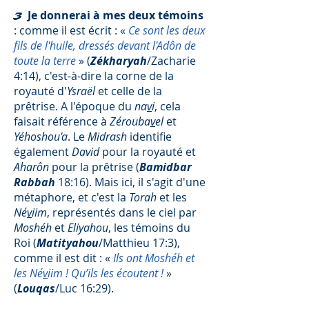
Je donnerai à mes deux témoins
3
: comme il est écrit : «
Ce sont les deux
fils de l'huile, dressés devant l'Adôn de
toute la terre
» (
Zékharyah
/Zacharie
4:14), c'est-à-dire la corne de la
royauté d'
Ysraël
et celle de la
prêtrise. A l'époque du
na
v
i
, cela
faisait référence à
Zérouba
v
el
et
Yéhoshou'a
. Le
Midrash
identifie
également
David
pour la royauté et
Aharôn
pour la prêtrise
(
Bamidbar
Rabbah
18:16). Mais ici, il s'agit d'une
métaphore, et c'est la
Torah
et les
Né
v
iim
, représentés dans le ciel par
Moshéh
et
Eliyahou
, les témoins du
Roi (
Matityahou
/Matthieu 17:3),
comme il est dit : «
Ils ont Moshéh et
les Né
v
iim ! Qu’ils les écoutent !
»
(
Louqas
/Luc 16:29).