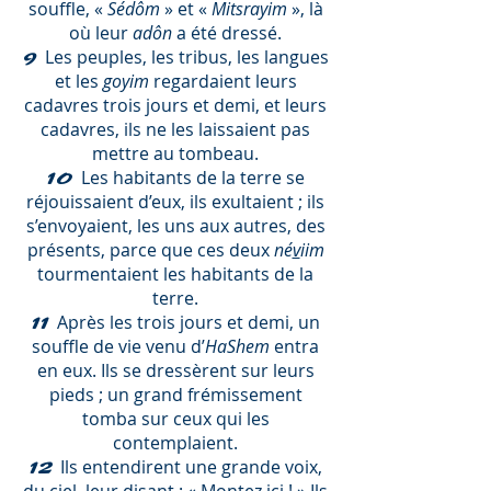
souffle, «
Sédôm
» et «
Mitsrayim
», là
où leur
adôn
a été dressé.
Les peuples, les tribus, les langues
9
et les
goyim
regardaient leurs
cadavres trois jours et demi, et leurs
cadavres, ils ne les laissaient pas
mettre au tombeau.
Les habitants de la terre se
10
réjouissaient d’eux, ils exultaient ; ils
s’envoyaient, les uns aux autres, des
présents, parce que ces deux
né
v
iim
tourmentaient les habitants de la
terre.
Après les trois jours et demi, un
11
souffle de vie venu d’
HaShem
entra
en eux. Ils se dressèrent sur leurs
pieds ; un grand frémissement
tomba sur ceux qui les
contemplaient.
Ils entendirent une grande voix,
12