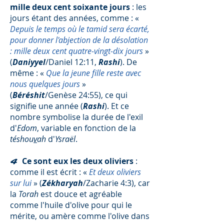
mille deux cent soixante jours
: les
jours étant des années, comme : «
Depuis le temps où le tamid sera écarté,
pour donner l'abjection de la désolation
: mille deux cent quatre-vingt-dix jours
»
(
Daniyyel
/Daniel 12:11,
Rashi
). De
même : «
Que la jeune fille reste avec
nous quelques jours
»
(
Béréshit
/Genèse 24:55), ce qui
signifie une année (
Rashi
). Et ce
nombre symbolise la durée de l'exil
d'
Edom
, variable en fonction de la
téshou
v
ah
d'
Ysraël
.
Ce sont eux les deux oliviers
:
4
comme il est écrit : «
Et deux oliviers
sur lui
» (
Zékharyah
/Zacharie 4:3), car
la
Torah
est douce et agréable
comme l'huile d'olive pour qui le
mérite, ou amère comme l'olive dans