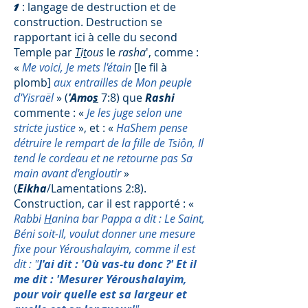
:
langage de destruction et de
1
construction. Destruction se
rapportant ici à celle du second
Temple par
T
i
t
ous
le
rasha
', comme :
«
Me voici, Je mets l'étain
[le fil à
plomb]
aux entrailles de Mon peuple
d'Yisraël
» (
'Amo
s
7:8) que
Rashi
commente : «
Je les juge selon une
stricte justice
», et : «
HaShem pense
détruire le rempart de la fille de Tsiôn, Il
tend le cordeau et ne retourne pas Sa
main avant d'engloutir
»
(
Eikha
/Lamentations 2:8).
Construction, car il est rapporté : «
Rabbi
H
anina bar Pappa a dit : Le Saint,
Béni soit-Il, voulut donner une mesure
fixe pour Yéroushalayim, comme il est
dit : "
J'ai dit : 'Où vas-tu donc
?' Et il
me dit : 'Mesurer Yéroushalayim,
pour voir quelle est sa largeur et