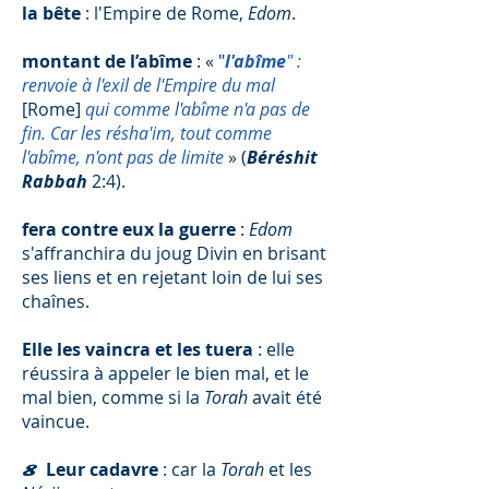
la bête
: l'Empire de Rome,
Edom
.
montant de l’abîme
: « "
l'abîme
" :
renvoie à l'exil de l'Empire du mal
[Rome]
qui comme l'abîme n'a pas de
fin. Car les résha'im, tout comme
l'abîme, n'ont pas de limite
» (
Béréshit
Rabbah
2:4).
fera contre eux la guerre
:
Edom
s'affranchira du joug Divin en brisant
ses liens et en rejetant loin de lui ses
chaînes.
Elle les vaincra et les tuera
: elle
réussira à appeler le bien mal, et le
mal bien, comme si la
Torah
avait été
vaincue.
Leur cadavre
: car la
Torah
et les
8