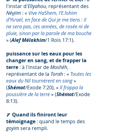
l'instar d'
Eliyahou
, représentant des
Né
v
iim
: «
Vive HaShem, l'E.lohim
d'Ysraël, en face de Qui je me tiens : il
ne sera pas, ces années, de rosée ni de
pluie, sinon par la parole de ma bouche
» (
Alef Mélakhim
/1 Rois 17:1).
puissance sur les eaux pour les
changer en sang, et de frapper la
terre
: à l'instar de
Moshéh
,
représentant de la
Torah
: «
Toutes les
eaux du Nil tournèrent en sang
»
(
Shémot
/Exode 7:20), «
Il frappa la
poussière de la terre
» (
Shémot
/Exode
8:13).
Quand ils finiront leur
7
témoignage
: quand le temps des
goyim
sera rempli.