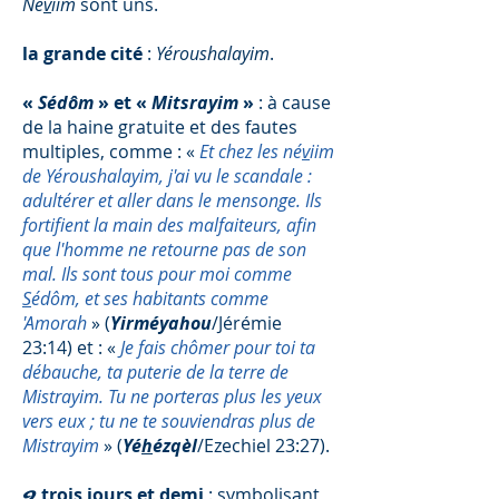
Né
v
iim
sont uns.
la grande cité
:
Yéroushalayim
.
«
Sédôm
» et «
Mitsrayim
»
: à cause
de la haine gratuite et des fautes
multiples, comme : «
Et chez les né
v
iim
de Yéroushalayim, j'ai vu le scandale :
adultérer et aller dans le mensonge. Ils
fortifient la main des malfaiteurs, afin
que l'homme ne retourne pas de son
mal. Ils sont tous pour moi comme
S
édôm, et ses habitants comme
'Amorah
» (
Yirméyahou
/Jérémie
23:14) et : «
Je fais chômer pour toi ta
débauche, ta puterie de la terre de
Mistrayim. Tu ne porteras plus les yeux
vers eux ; tu ne te souviendras plus de
Mistrayim
» (
Yé
h
ézqèl
/Ezechiel 23:27).
trois jours et demi
: symbolisant
9