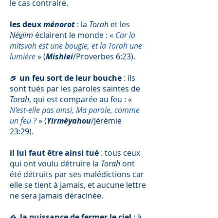
le cas contraire.
les deux
ménorot
:
la
Torah
et les
Né
v
iim
éclairent le monde : «
Car la
mitsvah est une bougie, et la Torah une
lumière
» (
Mishlei
/Proverbes 6:23).
un feu sort de leur bouche
: ils
5
sont tués par les paroles saintes de
Torah
, qui est comparée au feu : «
N'est-elle pas ainsi, Ma parole, comme
un feu ?
» (
Yirméyahou
/Jérémie
23:29).
il lui faut être ainsi tué
: tous ceux
qui ont voulu détruire la
Torah
ont
été détruits par ses malédictions car
elle se tient à jamais, et aucune lettre
ne sera jamais déracinée.
la puissance de fermer le ciel
: à
6