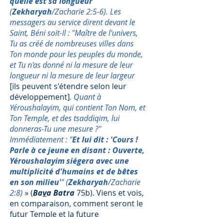
quelle est sa longueur'
"
(
Zekharyah
/Zacharie 2:5-6).
Les
messagers au service dirent devant le
Saint, Béni soit-Il : "Maître de l'univers,
Tu as créé de nombreuses villes dans
Ton monde pour les peuples du monde,
et Tu n'as donné ni la mesure de leur
longueur ni la mesure de leur largeur
[ils peuvent s'étendre selon leur
développement]
. Quant à
Yéroushalayim, qui contient Ton Nom, et
Ton Temple, et des tsaddiqim, lui
donneras-Tu une mesure ?"
Immédiatement : "
Et lui dit : 'Cours !
Parle à ce jeune en disant : Ouverte,
Yéroushalayim siégera avec une
multiplicité d'humains et de bêtes
en son milieu'
" (
Zekharyah
/Zacharie
2:8)
» (
Ba
v
a Batra
75b). Viens et vois,
en comparaison, comment seront le
futur Temple et la future